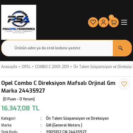
0
Anasayfa
OPEL
COMBO C 2001-2011
Ön Takım Süspansiyon ve Direksiy
Opel Combo C Direksiyon Mafsalı Orjinal Gm
Marka 24435927
(0 Puan - 0 Yorum)
16.347,08 TL
Kategori
Ön Takım Süspansiyon ve Direksiyon
Marka
GM (General Motors )
Stok Kodu
5905102 CM 24435927