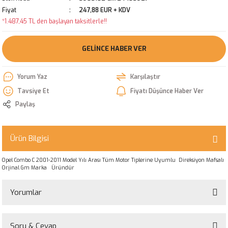
Fiyat
247,88 EUR + KDV
*1.487,45 TL den başlayan taksitlerle!!
GELINCE HABER VER
Yorum Yaz
Karşılaştır
Tavsiye Et
Fiyatı Düşünce Haber Ver
Paylaş
Ürün Bilgisi
Opel Combo C 2001-2011 Model Yılı Arası Tüm Motor Tiplerine Uyumlu Direksiyon Mafsalı
Orjinal Gm Marka Üründür
Yorumlar
Soru & Cevap