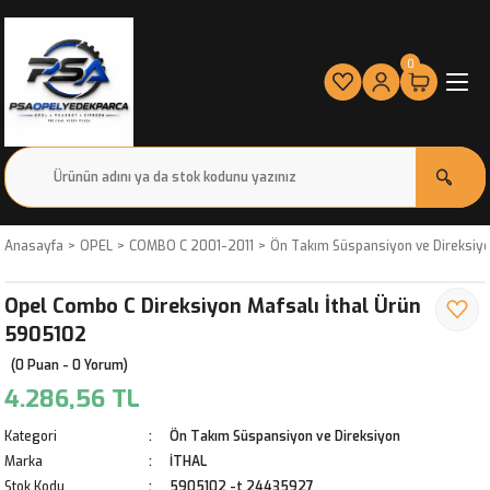
0
Anasayfa
OPEL
COMBO C 2001-2011
Ön Takım Süspansiyon ve Direksiy
Opel Combo C Direksiyon Mafsalı İthal Ürün
5905102
(0 Puan - 0 Yorum)
4.286,56 TL
Kategori
Ön Takım Süspansiyon ve Direksiyon
Marka
İTHAL
Stok Kodu
5905102 -t 24435927