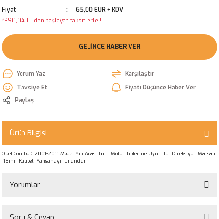
Fiyat
65,00 EUR + KDV
*390,04 TL den başlayan taksitlerle!!
GELINCE HABER VER
Yorum Yaz
Karşılaştır
Tavsiye Et
Fiyatı Düşünce Haber Ver
Paylaş
Ürün Bilgisi
Opel Combo C 2001-2011 Model Yılı Arası Tüm Motor Tiplerine Uyumlu Direksiyon Mafsalı
1Sınıf Kalıteli Yansanayi Üründür
Yorumlar
Soru & Cevap