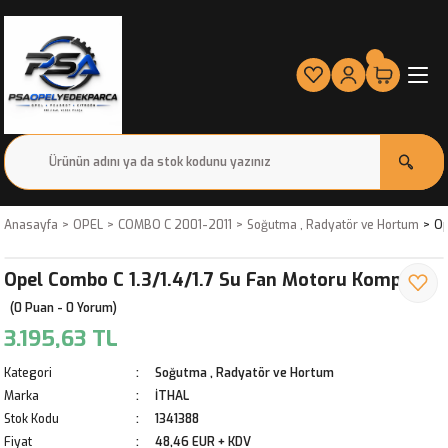
Anasayfa
OPEL
COMBO C 2001-2011
Soğutma , Radyatör ve Hortum
Op
Opel Combo C 1.3/1.4/1.7 Su Fan Motoru Komple
(0 Puan - 0 Yorum)
3.195,63 TL
Kategori
Soğutma , Radyatör ve Hortum
Marka
İTHAL
Stok Kodu
1341388
Fiyat
48,46 EUR + KDV