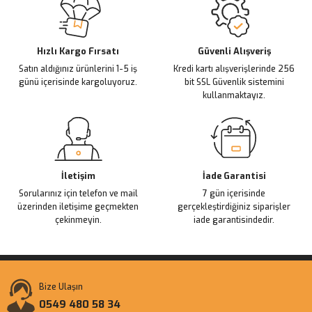
Ürün açıklamasında eksik bilgiler bulunuyor.
Deneyimini Paylaş
Ürün bilgilerinde hatalar bulunuyor.
Ürün fiyatı diğer sitelerden daha pahalı.
Hızlı Kargo Fırsatı
Güvenli Alışveriş
Satın aldığınız ürünlerini 1-5 iş
Kredi kartı alışverişlerinde 256
Bu ürüne benzer farklı alternatifler olmalı.
günü içerisinde kargoluyoruz.
bit SSL Güvenlik sistemini
kullanmaktayız.
Gönder
İletişim
İade Garantisi
Sorularınız için telefon ve mail
7 gün içerisinde
üzerinden iletişime geçmekten
gerçekleştirdiğiniz siparişler
çekinmeyin.
iade garantisindedir.
Bize Ulaşın
0549 480 58 34