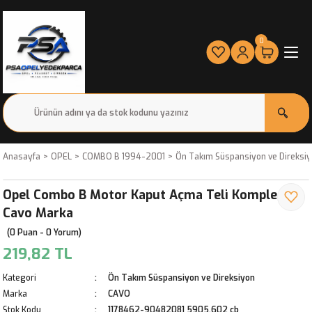
0
Anasayfa
OPEL
COMBO B 1994-2001
Ön Takım Süspansiyon ve Direksi
Opel Combo B Motor Kaput Açma Teli Komple
Cavo Marka
(0 Puan - 0 Yorum)
219,82 TL
Kategori
Ön Takım Süspansiyon ve Direksiyon
Marka
CAVO
Stok Kodu
1178462-90482081 5905.602 cb