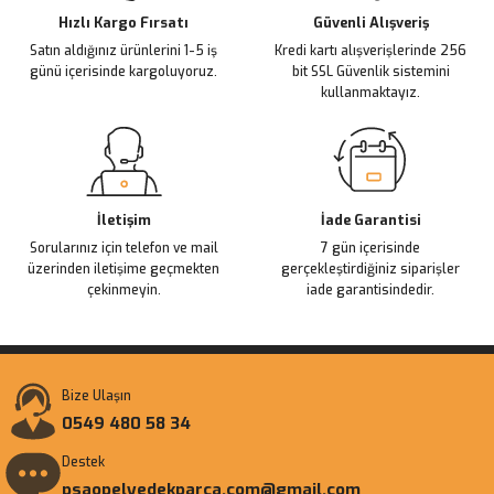
Ürün fiyatı diğer sitelerden daha pahalı.
Hızlı Kargo Fırsatı
Güvenli Alışveriş
Satın aldığınız ürünlerini 1-5 iş
Kredi kartı alışverişlerinde 256
Bu ürüne benzer farklı alternatifler olmalı.
günü içerisinde kargoluyoruz.
bit SSL Güvenlik sistemini
kullanmaktayız.
Gönder
İletişim
İade Garantisi
Sorularınız için telefon ve mail
7 gün içerisinde
üzerinden iletişime geçmekten
gerçekleştirdiğiniz siparişler
çekinmeyin.
iade garantisindedir.
Bize Ulaşın
0549 480 58 34
Destek
psaopelyedekparca.com@gmail.com