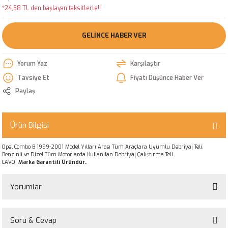
*24,58 TL den başlayan taksitlerle!!
GELINCE HABER VER
Yorum Yaz
Karşılaştır
Tavsiye Et
Fiyatı Düşünce Haber Ver
Paylaş
Ürün Bilgisi
Opel Combo B 1999-2001 Model Yılları Arası Tüm Araçlara Uyumlu Debriyaj Teli.
Benzinli ve Dizel Tüm Motorlarda Kullanılan Debriyaj Çalıştırma Teli.
CAVO
Marka Garantili Üründür.
Yorumlar
Soru & Cevap
Bu ürüne ilk yorumu siz yapın!