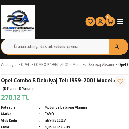
0
Anasayfa
OPEL
COMBO B 1994-2001
Motor ve Debriyaj Aksamı
Opel C
Opel Combo B Debriyaj Teli 1999-2001 Modeller
(0 Puan - 0 Yorum)
270,12 TL
Kategori
Motor ve Debriyaj Aksamı
Marka
CAVO
Stok Kodu
669187CCOM
Fiyat
4,09 EUR + KDV