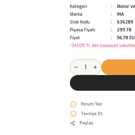
Kategori
Motor ve
Marka
INA
Stok Kodu
636289
Piyasa Fiyatı
299.78
Fiyat
56,78 E
*341,09 TL den başlayan taksitler
Yorum Yaz
Tavsiye Et
Paylaş