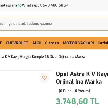
Instagram
Whatsapp:
0549 480 58 34
T
CHEVROLET
AUDİ
Citroen
MOTOR YAĞLARI
İleti
ra K V Kayış Gergisi Komple 1.6 Dizel Orjinal Ina Marka
Opel Astra K V Kayı
Orjinal Ina Marka
(0 Puan - 0 Yorum)
3.748,60 TL