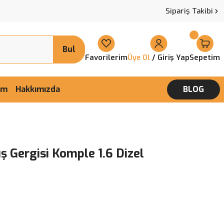
Sipariş Takibi
Bul
Favorilerim
/ Giriş Yap
Sepetim
Üye Ol
şim
Hakkımızda
BLOG
ş Gergisi Komple 1.6 Dizel