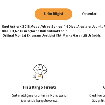
Ürün Bilgisi
Yorumlar
Opel Astra K 2016 Model Yılı ve Sonrası 1.6Dizel Araçlara Uyumlu
B16DTH,No lu Araçlarda Kullanılmaktadır.
Orijinal Montaj Ekipmanı Üreticisi INA Marka Garantili Üründür.
Bu ürünün fiyat bilgisi, resim, ürün açıklamalarında ve diğer konularda
Görüş ve önerileriniz için teşekkür ederiz.
Ürün resmi kalitesiz, bozuk veya görüntülenemiyor.
Ürün açıklamasında eksik bilgiler bulunuyor.
Ürün bilgilerinde hatalar bulunuyor.
Ürün fiyatı diğer sitelerden daha pahalı.
Hızlı Kargo Fırsatı
G
Bu ürüne benzer farklı alternatifler olmalı.
Satın aldığınız ürünlerini 1-5 iş günü
Kredi kartı
içerisinde kargoluyoruz.
Güvenlik