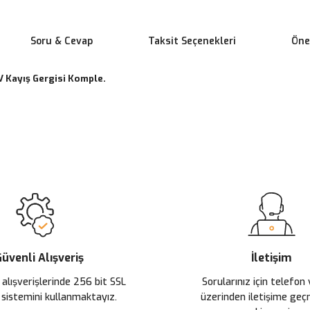
Soru & Cevap
Taksit Seçenekleri
Öner
 V Kayış Gergisi Komple.
 yetersiz gördüğünüz noktaları öneri formunu kullanarak tarafımıza ileteb
Ürün hakkında henüz soru sorulmamış.
Bu ürüne ilk yorumu siz yapın!
Sitemize ilk yorumu siz yapın!
Deneyimini Paylaş
Yorum Yaz
Soru Sor
üvenli Alışveriş
İletişim
 alışverişlerinde 256 bit SSL
Sorularınız için telefon
 sistemini kullanmaktayız.
üzerinden iletişime ge