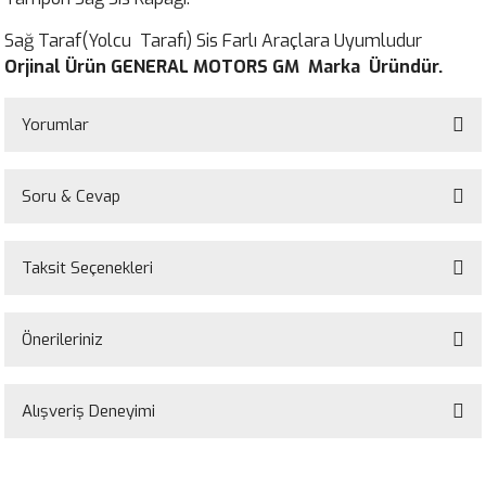
Sağ Taraf(Yolcu Tarafı) Sis Farlı Araçlara Uyumludur
Orjinal Ürün GENERAL MOTORS GM Marka Üründür.
Yorumlar
Soru & Cevap
Bu ürüne ilk yorumu siz yapın!
Taksit Seçenekleri
Yorum Yaz
Ürün hakkında henüz soru sorulmamış.
Önerileriniz
Soru Sor
Bu ürünün fiyat bilgisi, resim, ürün açıklamalarında ve diğer konularda
yetersiz gördüğünüz noktaları öneri formunu kullanarak tarafımıza
Alışveriş Deneyimi
iletebilirsiniz.
Görüş ve önerileriniz için teşekkür ederiz.