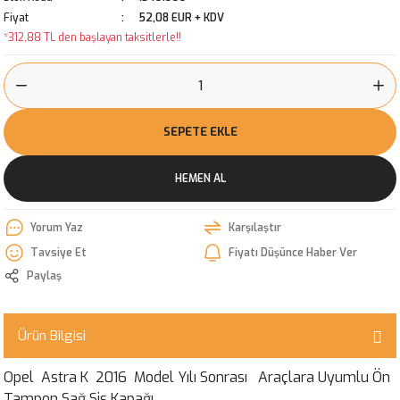
Fiyat
52,08 EUR + KDV
*312,88 TL den başlayan taksitlerle!!
SEPETE EKLE
HEMEN AL
Yorum Yaz
Karşılaştır
Tavsiye Et
Fiyatı Düşünce Haber Ver
Paylaş
Ürün Bilgisi
Opel Astra K 2016 Model Yılı Sonrası Araçlara Uyumlu Ön
Tampon Sağ Sis Kapağı.