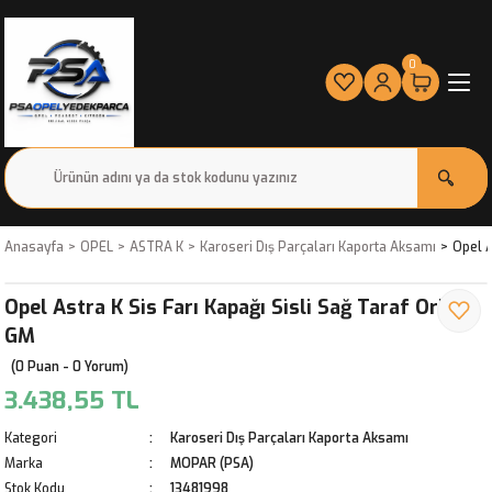
0
Anasayfa
OPEL
ASTRA K
Karoseri Dış Parçaları Kaporta Aksamı
Opel A
Opel Astra K Sis Farı Kapağı Sisli Sağ Taraf Orjinal
GM
(0 Puan - 0 Yorum)
3.438,55 TL
Kategori
Karoseri Dış Parçaları Kaporta Aksamı
Marka
MOPAR (PSA)
Stok Kodu
13481998