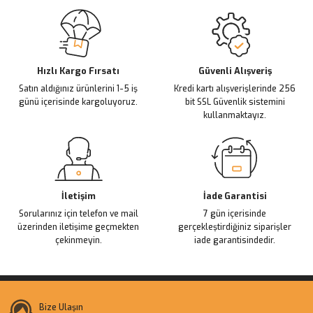
Sitemize ilk yorumu siz yapın!
Ürün resmi kalitesiz, bozuk veya görüntülenemiyor.
Ürün açıklamasında eksik bilgiler bulunuyor.
Deneyimini Paylaş
Ürün bilgilerinde hatalar bulunuyor.
Ürün fiyatı diğer sitelerden daha pahalı.
Hızlı Kargo Fırsatı
Güvenli Alışveriş
Satın aldığınız ürünlerini 1-5 iş
Kredi kartı alışverişlerinde 256
Bu ürüne benzer farklı alternatifler olmalı.
günü içerisinde kargoluyoruz.
bit SSL Güvenlik sistemini
kullanmaktayız.
Gönder
İletişim
İade Garantisi
Sorularınız için telefon ve mail
7 gün içerisinde
üzerinden iletişime geçmekten
gerçekleştirdiğiniz siparişler
çekinmeyin.
iade garantisindedir.
Bize Ulaşın