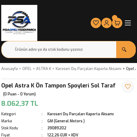
Anasayfa
OPEL
ASTRA K
Karoseri Dış Parçaları Kaporta Aksamı
Opel A
Opel Astra K Ön Tampon Spoyleri Sol Taraf
(0 Puan - 0 Yorum)
8.062,37 TL
Kategori
Karoseri Dış Parçaları Kaporta Aksamı
Marka
GM (General Motors )
Stok Kodu
39089202
Fiyat
122,26 EUR + KDV