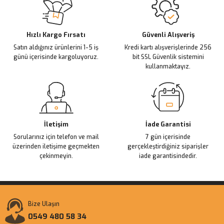
Ürün açıklamasında eksik bilgiler bulunuyor.
Deneyimini Paylaş
Ürün bilgilerinde hatalar bulunuyor.
Ürün fiyatı diğer sitelerden daha pahalı.
Hızlı Kargo Fırsatı
Güvenli Alışveriş
Satın aldığınız ürünlerini 1-5 iş
Kredi kartı alışverişlerinde 256
Bu ürüne benzer farklı alternatifler olmalı.
günü içerisinde kargoluyoruz.
bit SSL Güvenlik sistemini
kullanmaktayız.
Gönder
İletişim
İade Garantisi
Sorularınız için telefon ve mail
7 gün içerisinde
üzerinden iletişime geçmekten
gerçekleştirdiğiniz siparişler
çekinmeyin.
iade garantisindedir.
Bize Ulaşın
0549 480 58 34