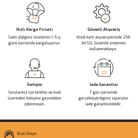
Sitemize ilk yorumu siz yapın!
Ürün resmi kalitesiz, bozuk veya görüntülenemiyor.
Ürün açıklamasında eksik bilgiler bulunuyor.
Deneyimini Paylaş
Ürün bilgilerinde hatalar bulunuyor.
Ürün fiyatı diğer sitelerden daha pahalı.
Hızlı Kargo Fırsatı
Güvenli Alışveriş
Satın aldığınız ürünlerini 1-5 iş
Kredi kartı alışverişlerinde 256
Bu ürüne benzer farklı alternatifler olmalı.
günü içerisinde kargoluyoruz.
bit SSL Güvenlik sistemini
kullanmaktayız.
Gönder
İletişim
İade Garantisi
Sorularınız için telefon ve mail
7 gün içerisinde
üzerinden iletişime geçmekten
gerçekleştirdiğiniz siparişler
çekinmeyin.
iade garantisindedir.
Bize Ulaşın