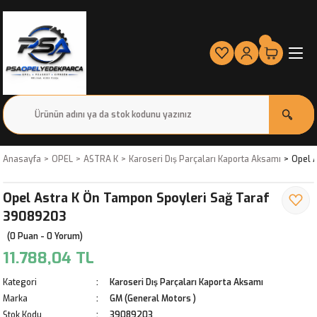
Anasayfa
OPEL
ASTRA K
Karoseri Dış Parçaları Kaporta Aksamı
Opel 
Opel Astra K Ön Tampon Spoyleri Sağ Taraf
39089203
(0 Puan - 0 Yorum)
11.788,04 TL
Kategori
Karoseri Dış Parçaları Kaporta Aksamı
Marka
GM (General Motors )
Stok Kodu
39089203