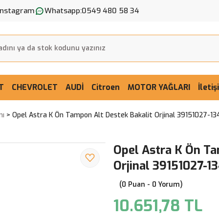
Instagram
Whatsapp:
0549 480 58 34
T
CHEVROLET
AUDİ
Citroen
MOTOR YAĞLARI
İleti
mı
Opel Astra K Ön Tampon Alt Destek Bakalit Orjinal 39151027-1
Opel Astra K Ön Ta
Orjinal 39151027-
(0 Puan - 0 Yorum)
10.651,78 TL