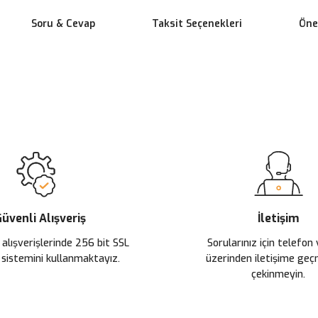
Soru & Cevap
Taksit Seçenekleri
Öner
 yetersiz gördüğünüz noktaları öneri formunu kullanarak tarafımıza ileteb
Ürün hakkında henüz soru sorulmamış.
Bu ürüne ilk yorumu siz yapın!
Sitemize ilk yorumu siz yapın!
Deneyimini Paylaş
Yorum Yaz
Soru Sor
üvenli Alışveriş
İletişim
 alışverişlerinde 256 bit SSL
Sorularınız için telefon
 sistemini kullanmaktayız.
üzerinden iletişime ge
çekinmeyin.
Gönder