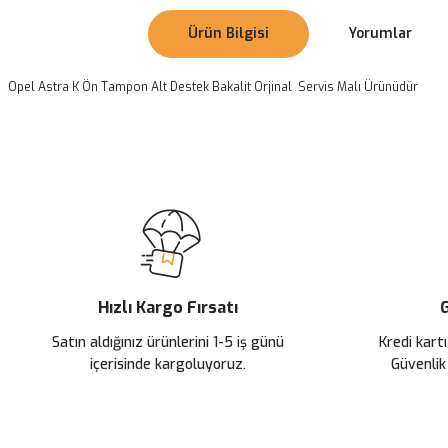
Ürün Bilgisi
Yorumlar
Opel Astra K Ön Tampon Alt Destek Bakalit Orjinal Servis Malı Ürünüdür
Bu ürünün fiyat bilgisi, resim, ürün açıklamalarında ve diğer konularda
Görüş ve önerileriniz için teşekkür ederiz.
Ürün resmi kalitesiz, bozuk veya görüntülenemiyor.
Ürün açıklamasında eksik bilgiler bulunuyor.
Ürün bilgilerinde hatalar bulunuyor.
Ürün fiyatı diğer sitelerden daha pahalı.
Hızlı Kargo Fırsatı
G
Bu ürüne benzer farklı alternatifler olmalı.
Satın aldığınız ürünlerini 1-5 iş günü
Kredi kartı
içerisinde kargoluyoruz.
Güvenlik