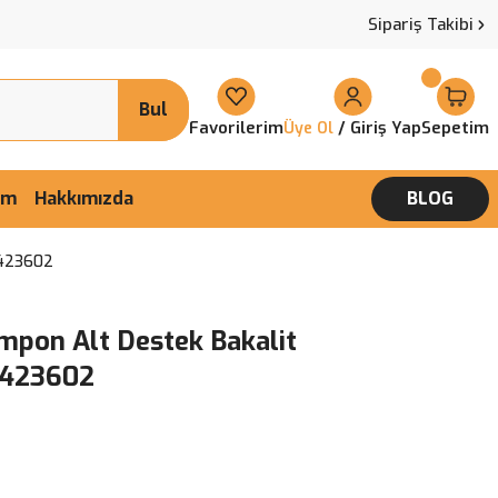
Sipariş Takibi
Bul
Favorilerim
/ Giriş Yap
Sepetim
Üye Ol
şim
Hakkımızda
BLOG
3423602
mpon Alt Destek Bakalit
13423602