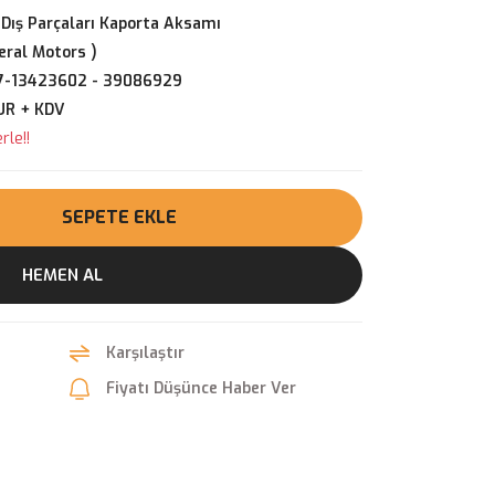
 Dış Parçaları Kaporta Aksamı
ral Motors )
7-13423602 - 39086929
UR + KDV
rle!!
SEPETE EKLE
HEMEN AL
Karşılaştır
Fiyatı Düşünce Haber Ver