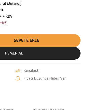
ral Motors )
28
R + KDV
rle!!
SEPETE EKLE
HEMEN AL
Karşılaştır
Fiyatı Düşünce Haber Ver