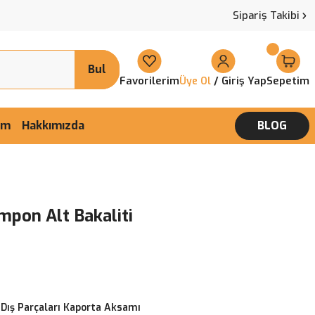
Sipariş Takibi
Bul
Favorilerim
/ Giriş Yap
Sepetim
Üye Ol
şim
Hakkımızda
BLOG
mpon Alt Bakaliti
 Dış Parçaları Kaporta Aksamı