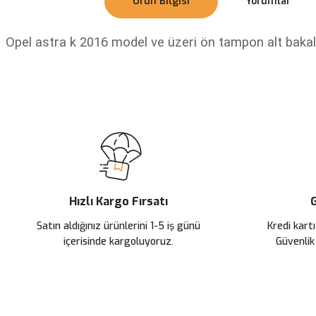
Ürün Bilgisi
Yorumlar
Opel astra k 2016 model ve üzeri ön tampon alt bakali
Bu ürünün fiyat bilgisi, resim, ürün açıklamalarında ve diğer konularda
Görüş ve önerileriniz için teşekkür ederiz.
Ürün resmi kalitesiz, bozuk veya görüntülenemiyor.
Ürün açıklamasında eksik bilgiler bulunuyor.
Ürün bilgilerinde hatalar bulunuyor.
Ürün fiyatı diğer sitelerden daha pahalı.
Hızlı Kargo Fırsatı
G
Bu ürüne benzer farklı alternatifler olmalı.
Satın aldığınız ürünlerini 1-5 iş günü
Kredi kartı
içerisinde kargoluyoruz.
Güvenlik