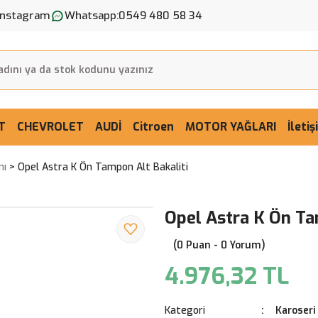
Instagram
Whatsapp:
0549 480 58 34
T
CHEVROLET
AUDİ
Citroen
MOTOR YAĞLARI
İleti
mı
Opel Astra K Ön Tampon Alt Bakaliti
Opel Astra K Ön Ta
(0 Puan - 0 Yorum)
4.976,32 TL
Kategori
Karoseri