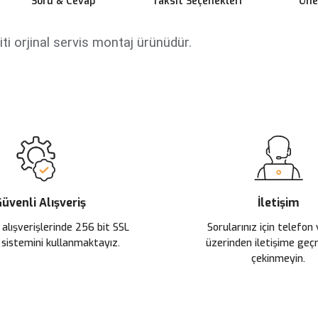
Soru & Cevap
Taksit Seçenekleri
Öner
ti orjinal servis montaj ürünüdür.
 yetersiz gördüğünüz noktaları öneri formunu kullanarak tarafımıza ileteb
Ürün hakkında henüz soru sorulmamış.
Bu ürüne ilk yorumu siz yapın!
Sitemize ilk yorumu siz yapın!
Deneyimini Paylaş
Yorum Yaz
Soru Sor
üvenli Alışveriş
İletişim
 alışverişlerinde 256 bit SSL
Sorularınız için telefon
 sistemini kullanmaktayız.
üzerinden iletişime ge
çekinmeyin.
Gönder