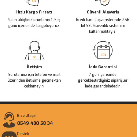
Deneyimini Paylaş
Ürün bilgilerinde hatalar bulunuyor.
Ürün fiyatı diğer sitelerden daha pahalı.
Hızlı Kargo Fırsatı
Güvenli Alışveriş
Satın aldığınız ürünlerini 1-5 iş
Kredi kartı alışverişlerinde 256
Bu ürüne benzer farklı alternatifler olmalı.
günü içerisinde kargoluyoruz.
bit SSL Güvenlik sistemini
kullanmaktayız.
Gönder
İletişim
İade Garantisi
Sorularınız için telefon ve mail
7 gün içerisinde
üzerinden iletişime geçmekten
gerçekleştirdiğiniz siparişler
çekinmeyin.
iade garantisindedir.
Bize Ulaşın
0549 480 58 34
Destek