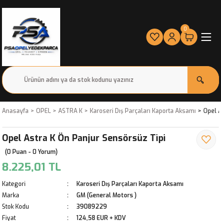
0
Anasayfa
OPEL
ASTRA K
Karoseri Dış Parçaları Kaporta Aksamı
Opel A
Opel Astra K Ön Panjur Sensörsüz Tipi
(0 Puan - 0 Yorum)
8.225,01 TL
Kategori
Karoseri Dış Parçaları Kaporta Aksamı
Marka
GM (General Motors )
Stok Kodu
39089229
Fiyat
124,58 EUR + KDV