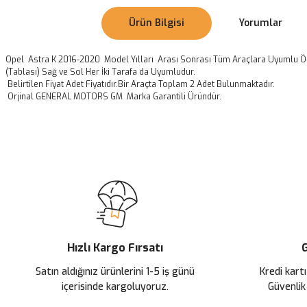
Ürün Bilgisi
Yorumlar
Opel Astra K 2016-2020 Model Yılları Arası Sonrası Tüm Araçlara Uyumlu Ön
(Tablası) Sağ ve Sol Her İki Tarafa da Uyumludur.
Belirtilen Fiyat Adet Fiyatıdır.Bir Araçta Toplam 2 Adet Bulunmaktadır.
Orjinal GENERAL MOTORS GM Marka Garantili Üründür.
Bu ürünün fiyat bilgisi, resim, ürün açıklamalarında ve diğer konularda
Görüş ve önerileriniz için teşekkür ederiz.
Ürün resmi kalitesiz, bozuk veya görüntülenemiyor.
Ürün açıklamasında eksik bilgiler bulunuyor.
Ürün bilgilerinde hatalar bulunuyor.
Ürün fiyatı diğer sitelerden daha pahalı.
Hızlı Kargo Fırsatı
G
Bu ürüne benzer farklı alternatifler olmalı.
Satın aldığınız ürünlerini 1-5 iş günü
Kredi kartı
içerisinde kargoluyoruz.
Güvenlik