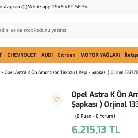
Instagram
Whatsapp:
0549 480 58 34
T
CHEVROLET
AUDİ
Citroen
MOTOR YAĞLARI
İleti
Opel Astra K Ön Amortisör Takozu ( Kepi - Şapkası ) Orjinal 13377
Opel Astra K Ön Am
Şapkası ) Orjinal 1
(0 Puan - 0 Yorum)
6.215,13 TL