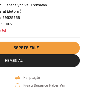
 Süspansiyon ve Direksiyon
ral Motors )
4-39028988
R + KDV
rle!!
SEPETE EKLE
HEMEN AL
Karşılaştır
Fiyatı Düşünce Haber Ver