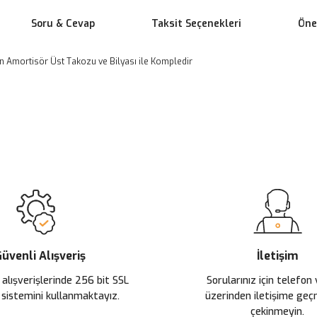
Soru & Cevap
Taksit Seçenekleri
Öner
 Amortisör Üst Takozu ve Bilyası ile Kompledir
 yetersiz gördüğünüz noktaları öneri formunu kullanarak tarafımıza ileteb
Ürün hakkında henüz soru sorulmamış.
Bu ürüne ilk yorumu siz yapın!
Sitemize ilk yorumu siz yapın!
Deneyimini Paylaş
Yorum Yaz
Soru Sor
üvenli Alışveriş
İletişim
 alışverişlerinde 256 bit SSL
Sorularınız için telefon
 sistemini kullanmaktayız.
üzerinden iletişime ge
çekinmeyin.