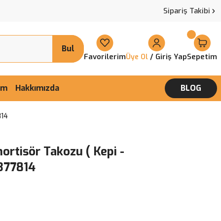
Sipariş Takibi
Bul
Favorilerim
/ Giriş Yap
Sepetim
Üye Ol
şim
Hakkımızda
BLOG
814
ortisör Takozu ( Kepi -
3377814