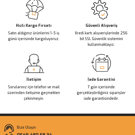
Ürün resmi kalitesiz, bozuk veya görüntülenemiyor.
Ürün açıklamasında eksik bilgiler bulunuyor.
Deneyimini Paylaş
Ürün bilgilerinde hatalar bulunuyor.
Ürün fiyatı diğer sitelerden daha pahalı.
Hızlı Kargo Fırsatı
Güvenli Alışveriş
Satın aldığınız ürünlerini 1-5 iş
Kredi kartı alışverişlerinde 256
Bu ürüne benzer farklı alternatifler olmalı.
günü içerisinde kargoluyoruz.
bit SSL Güvenlik sistemini
kullanmaktayız.
Gönder
İletişim
İade Garantisi
Sorularınız için telefon ve mail
7 gün içerisinde
üzerinden iletişime geçmekten
gerçekleştirdiğiniz siparişler
çekinmeyin.
iade garantisindedir.
Bize Ulaşın