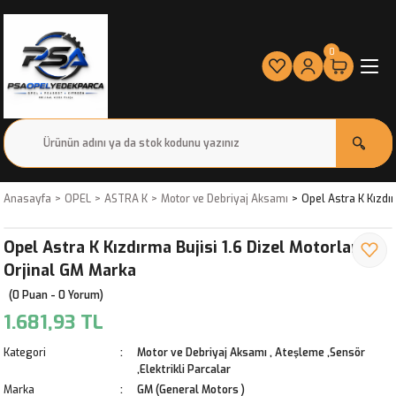
0
Anasayfa
OPEL
ASTRA K
Motor ve Debriyaj Aksamı
Opel Astra K Kızdır
Opel Astra K Kızdırma Bujisi 1.6 Dizel Motorlar
Orjinal GM Marka
(0 Puan - 0 Yorum)
1.681,93 TL
Kategori
Motor ve Debriyaj Aksamı
,
Ateşleme ,Sensör
,Elektrikli Parcalar
Marka
GM (General Motors )