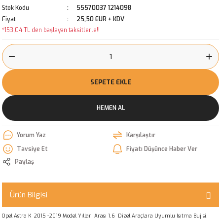
Stok Kodu
55570037 1214098
Fiyat
25,50 EUR + KDV
*153,04 TL den başlayan taksitlerle!!
SEPETE EKLE
HEMEN AL
Yorum Yaz
Karşılaştır
Tavsiye Et
Fiyatı Düşünce Haber Ver
Paylaş
Ürün Bilgisi
Opel Astra K 2015 -2019 Model Yılları Arası 1,6 Dizel Araçlara Uyumlu Isıtma Bujisi.