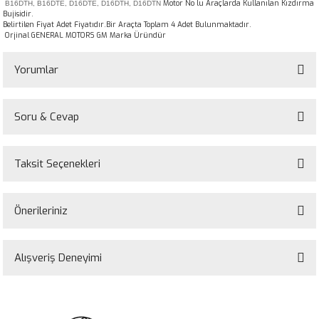
Motor No lu Araçlarda Kullanılan Kızdırma
B16DTH, B16DTE, D16DTE, D16DTH, D16DTN
Bujisidir.
Belirtilen Fiyat Adet Fiyatıdır.Bir Araçta Toplam 4 Adet Bulunmaktadır.
Orjinal GENERAL MOTORS GM Marka Üründür
Yorumlar
Soru & Cevap
Bu ürüne ilk yorumu siz yapın!
Taksit Seçenekleri
Yorum Yaz
Ürün hakkında henüz soru sorulmamış.
Önerileriniz
Soru Sor
Bu ürünün fiyat bilgisi, resim, ürün açıklamalarında ve diğer konularda
yetersiz gördüğünüz noktaları öneri formunu kullanarak tarafımıza
Alışveriş Deneyimi
iletebilirsiniz.
Görüş ve önerileriniz için teşekkür ederiz.
Sitemize ilk yorumu siz yapın!