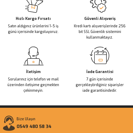
Ürün açıklamasında eksik bilgiler bulunuyor.
Deneyimini Paylaş
Ürün bilgilerinde hatalar bulunuyor.
Ürün fiyatı diğer sitelerden daha pahalı.
Hızlı Kargo Fırsatı
Güvenli Alışveriş
Satın aldığınız ürünlerini 1-5 iş
Kredi kartı alışverişlerinde 256
Bu ürüne benzer farklı alternatifler olmalı.
günü içerisinde kargoluyoruz.
bit SSL Güvenlik sistemini
kullanmaktayız.
Gönder
İletişim
İade Garantisi
Sorularınız için telefon ve mail
7 gün içerisinde
üzerinden iletişime geçmekten
gerçekleştirdiğiniz siparişler
çekinmeyin.
iade garantisindedir.
Bize Ulaşın
0549 480 58 34