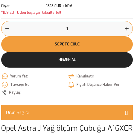
Fiyat
18,18 EUR + KDV
*109,20 TL den başlayan taksitlerle!!
SEPETE EKLE
HEMEN AL
Yorum Yaz
Karşılaştır
Tavsiye Et
Fiyatı Düşünce Haber Ver
Paylaş
Ürün Bilgisi
Opel Astra J Yağ ölçüm Çubuğu A16XER