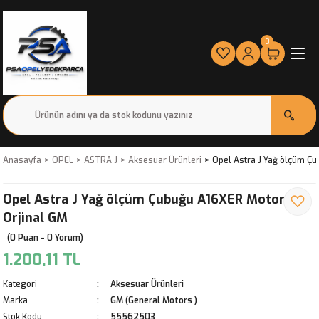
0
Anasayfa
OPEL
ASTRA J
Aksesuar Ürünleri
Opel Astra J Yağ ölçüm Ç
Opel Astra J Yağ ölçüm Çubuğu A16XER Motor
Orjinal GM
(0 Puan - 0 Yorum)
1.200,11 TL
Kategori
Aksesuar Ürünleri
Marka
GM (General Motors )
Stok Kodu
55562503