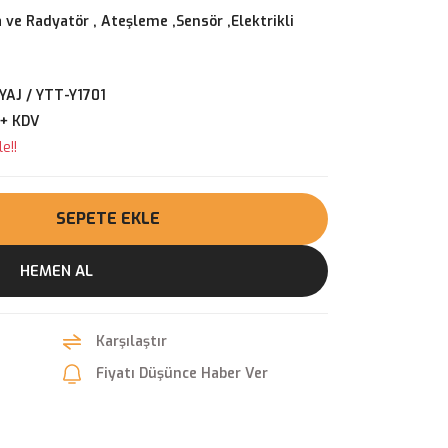
 ve Radyatör
,
Ateşleme ,Sensör ,Elektrikli
YAJ / YTT-Y1701
 + KDV
e!!
SEPETE EKLE
HEMEN AL
Karşılaştır
Fiyatı Düşünce Haber Ver