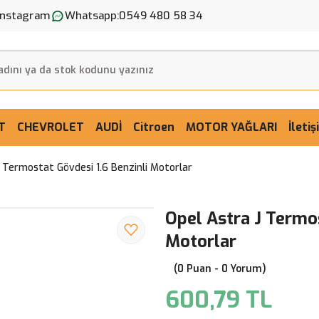
Instagram
Whatsapp:
0549 480 58 34
T
CHEVROLET
AUDİ
Citroen
MOTOR YAĞLARI
İleti
 Termostat Gövdesi 1.6 Benzinli Motorlar
Opel Astra J Termos
Motorlar
(0 Puan - 0 Yorum)
600,79 TL