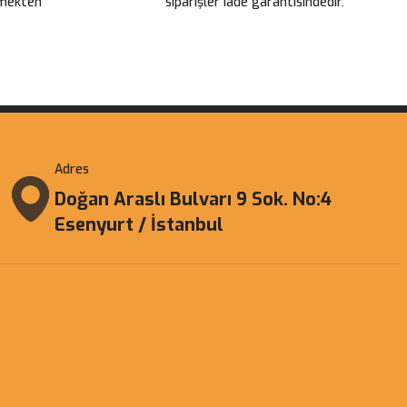
çmekten
siparişler iade garantisindedir.
Adres
Doğan Araslı Bulvarı 9 Sok. No:4
Esenyurt / İstanbul