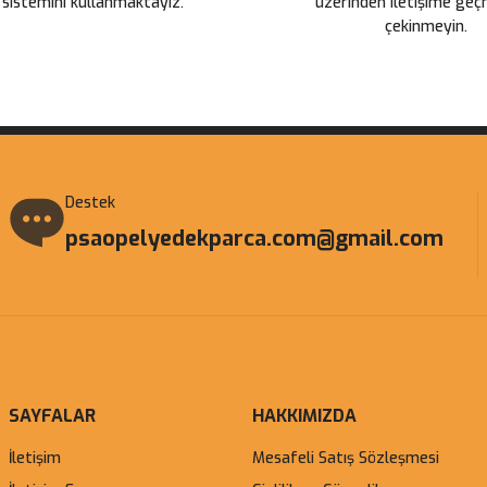
 sistemini kullanmaktayız.
üzerinden iletişime ge
çekinmeyin.
Gönder
Destek
psaopelyedekparca.com@gmail.com
SAYFALAR
HAKKIMIZDA
İletişim
Mesafeli Satış Sözleşmesi