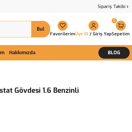
Sipariş Takibi
0
Bul
Favorilerim
/ Giriş Yap
Sepetim
Üye Ol
şim
Hakkımızda
BLOG
tat Gövdesi 1.6 Benzinli