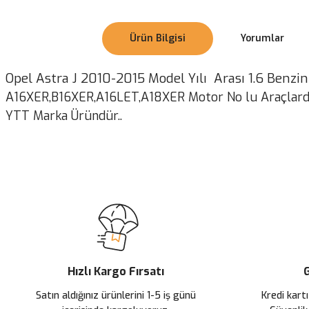
Ürün Bilgisi
Yorumlar
Opel Astra J 2010-2015 Model Yılı Arası 1.6 Benzi
A16XER,B16XER,A16LET,A18XER Motor No lu Araçlarda
YTT Marka Üründür..
Bu ürünün fiyat bilgisi, resim, ürün açıklamalarında ve diğer konularda
Görüş ve önerileriniz için teşekkür ederiz.
Ürün resmi kalitesiz, bozuk veya görüntülenemiyor.
Ürün açıklamasında eksik bilgiler bulunuyor.
Ürün bilgilerinde hatalar bulunuyor.
Ürün fiyatı diğer sitelerden daha pahalı.
Hızlı Kargo Fırsatı
G
Bu ürüne benzer farklı alternatifler olmalı.
Satın aldığınız ürünlerini 1-5 iş günü
Kredi kartı