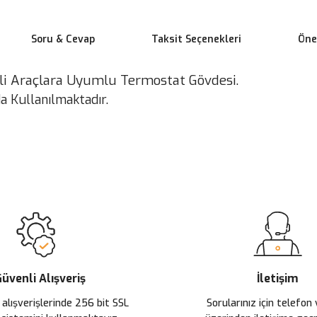
Soru & Cevap
Taksit Seçenekleri
Öner
nli Araçlara Uyumlu Termostat Gövdesi.
 Kullanılmaktadır.
 yetersiz gördüğünüz noktaları öneri formunu kullanarak tarafımıza ileteb
Ürün hakkında henüz soru sorulmamış.
Bu ürüne ilk yorumu siz yapın!
Sitemize ilk yorumu siz yapın!
Deneyimini Paylaş
Yorum Yaz
Soru Sor
üvenli Alışveriş
İletişim
 alışverişlerinde 256 bit SSL
Sorularınız için telefon