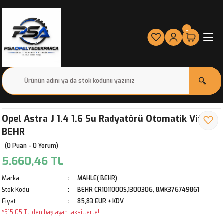
0
Opel Astra J 1.4 1.6 Su Radyatörü Otomatik Vites
BEHR
(0 Puan - 0 Yorum)
5.660,46 TL
Marka
MAHLE( BEHR)
Stok Kodu
BEHR CR1011000S,1300306, 8MK376749861
Fiyat
85,83 EUR + KDV
*515,05 TL den başlayan taksitlerle!!