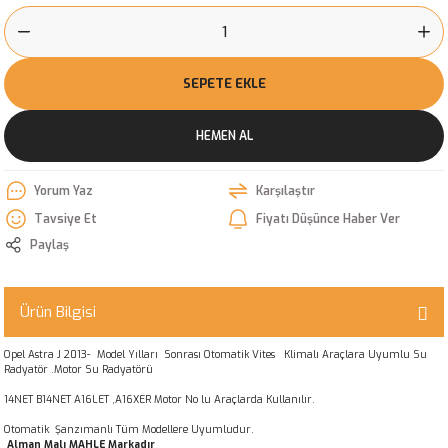
SEPETE EKLE
HEMEN AL
Yorum Yaz
Karşılaştır
Tavsiye Et
Fiyatı Düşünce Haber Ver
Paylaş
Ürün Bilgisi
Opel Astra J 2013- Model Yılları Sonrası Otomatik Vites Klimalı Araçlara Uyumlu Su
Radyatör .Motor Su Radyatörü
14NET B14NET A16LET ,A16XER Motor No lu Araçlarda Kullanılır.
Otomatik Şanzımanlı Tüm Modellere Uyumludur.
Alman Malı MAHLE Markadır