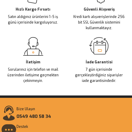
Ürün bilgilerinde hatalar bulunuyor.
Ürün fiyatı diğer sitelerden daha pahalı.
Hızlı Kargo Fırsatı
Güvenli Alışveriş
Satın aldığınız ürünlerini 1-5 iş
Kredi kartı alışverişlerinde 256
Bu ürüne benzer farklı alternatifler olmalı.
günü içerisinde kargoluyoruz.
bit SSL Güvenlik sistemini
kullanmaktayız.
Gönder
İletişim
İade Garantisi
Sorularınız için telefon ve mail
7 gün içerisinde
üzerinden iletişime geçmekten
gerçekleştirdiğiniz siparişler
çekinmeyin.
iade garantisindedir.
Bize Ulaşın
0549 480 58 34
Destek