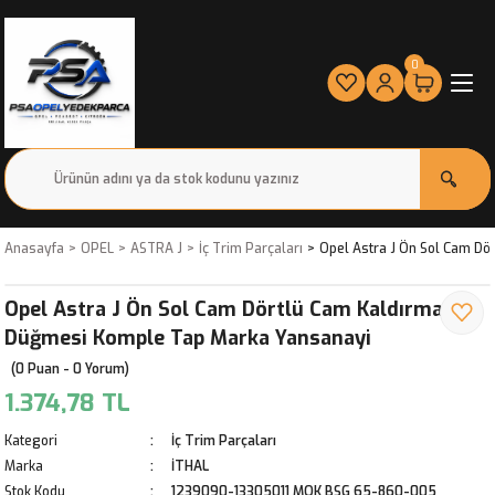
0
Anasayfa
OPEL
ASTRA J
İç Trim Parçaları
Opel Astra J Ön Sol Cam D
Opel Astra J Ön Sol Cam Dörtlü Cam Kaldırma
Düğmesi Komple Tap Marka Yansanayi
(0 Puan - 0 Yorum)
1.374,78 TL
Kategori
İç Trim Parçaları
Marka
İTHAL
Stok Kodu
1239090-13305011 MOK BSG 65-860-005