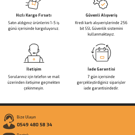
Deneyimini Paylaş
Ürün bilgilerinde hatalar bulunuyor.
Ürün fiyatı diğer sitelerden daha pahalı.
Hızlı Kargo Fırsatı
Güvenli Alışveriş
Satın aldığınız ürünlerini 1-5 iş
Kredi kartı alışverişlerinde 256
Bu ürüne benzer farklı alternatifler olmalı.
günü içerisinde kargoluyoruz.
bit SSL Güvenlik sistemini
kullanmaktayız.
Gönder
İletişim
İade Garantisi
Sorularınız için telefon ve mail
7 gün içerisinde
üzerinden iletişime geçmekten
gerçekleştirdiğiniz siparişler
çekinmeyin.
iade garantisindedir.
Bize Ulaşın
0549 480 58 34