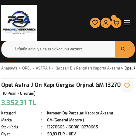
Anasayfa
OPEL
ASTRA J
Karoseri Dış Parçaları Kaporta Aksamı
Opel A
Opel Astra J Ön Kapı Gergisi Orjinal GM 13270665
(0 Puan - 0 Yorum)
3.352,31 TL
Kategori
Karoseri Dış Parçaları Kaporta Aksamı
Marka
GM (General Motors )
Stok Kodu
13270665 -160010 13270665
Fiyat
50,83 EUR + KDV