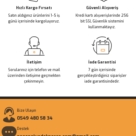
Ürün fiyatı diğer sitelerden daha pahalı.
Hızlı Kargo Fırsatı
Güvenli Alışveriş
Satın aldığınız ürünlerini 1-5 iş
Kredi kartı alışverişlerinde 256
Bu ürüne benzer farklı alternatifler olmalı.
günü içerisinde kargoluyoruz.
bit SSL Güvenlik sistemini
kullanmaktayız.
Gönder
İletişim
İade Garantisi
Sorularınız için telefon ve mail
7 gün içerisinde
üzerinden iletişime geçmekten
gerçekleştirdiğiniz siparişler
çekinmeyin.
iade garantisindedir.
Bize Ulaşın
0549 480 58 34
Destek