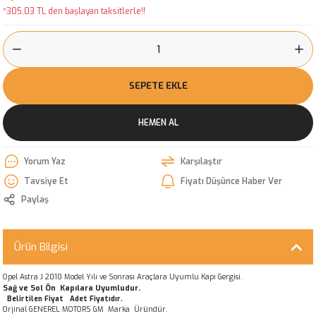
*305,03 TL den başlayan taksitlerle!!
SEPETE EKLE
HEMEN AL
Yorum Yaz
Karşılaştır
Tavsiye Et
Fiyatı Düşünce Haber Ver
Paylaş
Ürün Bilgisi
Opel Astra J 2010 Model Yılı ve Sonrası Araçlara Uyumlu Kapı Gergisi.
Sağ ve Sol Ön Kapılara Uyumludur.
Belirtilen Fiyat Adet Fiyatıdır.
Orjinal GENEREL MOTORS GM Marka Üründür.