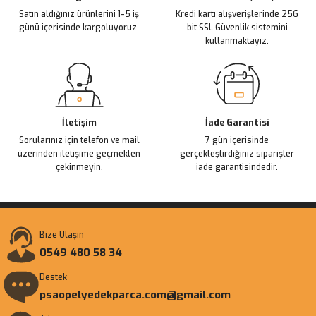
Satın aldığınız ürünlerini 1-5 iş
Kredi kartı alışverişlerinde 256
Bu ürüne benzer farklı alternatifler olmalı.
günü içerisinde kargoluyoruz.
bit SSL Güvenlik sistemini
kullanmaktayız.
Gönder
İletişim
İade Garantisi
Sorularınız için telefon ve mail
7 gün içerisinde
üzerinden iletişime geçmekten
gerçekleştirdiğiniz siparişler
çekinmeyin.
iade garantisindedir.
Bize Ulaşın
0549 480 58 34
Destek
psaopelyedekparca.com@gmail.com