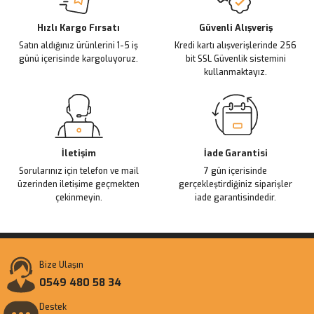
Deneyimini Paylaş
Ürün bilgilerinde hatalar bulunuyor.
Ürün fiyatı diğer sitelerden daha pahalı.
Hızlı Kargo Fırsatı
Güvenli Alışveriş
Satın aldığınız ürünlerini 1-5 iş
Kredi kartı alışverişlerinde 256
Bu ürüne benzer farklı alternatifler olmalı.
günü içerisinde kargoluyoruz.
bit SSL Güvenlik sistemini
kullanmaktayız.
Gönder
İletişim
İade Garantisi
Sorularınız için telefon ve mail
7 gün içerisinde
üzerinden iletişime geçmekten
gerçekleştirdiğiniz siparişler
çekinmeyin.
iade garantisindedir.
Bize Ulaşın
0549 480 58 34
Destek