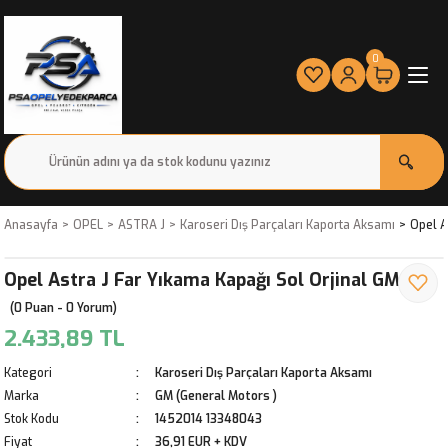
0
Anasayfa
OPEL
ASTRA J
Karoseri Dış Parçaları Kaporta Aksamı
Opel A
Opel Astra J Far Yıkama Kapağı Sol Orjinal GM
(0 Puan - 0 Yorum)
2.433,89 TL
Kategori
Karoseri Dış Parçaları Kaporta Aksamı
Marka
GM (General Motors )
Stok Kodu
1452014 13348043
Fiyat
36,91 EUR + KDV