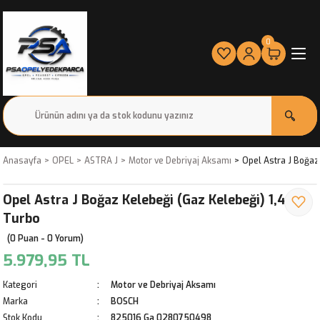
0
Anasayfa
OPEL
ASTRA J
Motor ve Debriyaj Aksamı
Opel Astra J Boğaz
Opel Astra J Boğaz Kelebeği (Gaz Kelebeği) 1,4
Turbo
(0 Puan - 0 Yorum)
5.979,95 TL
Kategori
Motor ve Debriyaj Aksamı
Marka
BOSCH
Stok Kodu
825016 Ga 0280750498