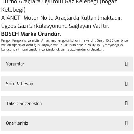
Turbo Araçlara Uyumlu Gaz Kelebeği (boğaz
Kelebeği)
A14NET Motor No lu Araçlarda Kullanılmaktadır.
Egzos Gazı Sirkülasyonunu Sağlayan Valftir.
BOSCH Marka Üründür.
Kargo : Kargo alıcıya aittir. Anlaşmalı kargo şirketlerimiz vardır. Saat :16:30 dan önce
verilen siparişler aynı gün kargoya verilir. Ürünün aracınıza uyup uymayacağı vs.
konusunda (mesai saatleri içerisinde) ekibimiz size yardımcı olacaktır.
Yorumlar
Soru & Cevap
Bu ürüne ilk yorumu siz yapın!
Taksit Seçenekleri
Yorum Yaz
Ürün hakkında henüz soru sorulmamış.
Önerileriniz
Soru Sor