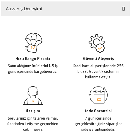
Bu ürünün fiyat bilgisi, resim, ürün açıklamalarında ve diğer konularda
yetersiz gördüğünüz noktaları öneri formunu kullanarak tarafımıza
Alışveriş Deneyimi
iletebilirsiniz.
Görüş ve önerileriniz için teşekkür ederiz.
Sitemize ilk yorumu siz yapın!
Ürün resmi kalitesiz, bozuk veya görüntülenemiyor.
Ürün açıklamasında eksik bilgiler bulunuyor.
Deneyimini Paylaş
Ürün bilgilerinde hatalar bulunuyor.
Ürün fiyatı diğer sitelerden daha pahalı.
Hızlı Kargo Fırsatı
Güvenli Alışveriş
Satın aldığınız ürünlerini 1-5 iş
Kredi kartı alışverişlerinde 256
Bu ürüne benzer farklı alternatifler olmalı.
günü içerisinde kargoluyoruz.
bit SSL Güvenlik sistemini
kullanmaktayız.
Gönder
İletişim
İade Garantisi
Sorularınız için telefon ve mail
7 gün içerisinde
üzerinden iletişime geçmekten
gerçekleştirdiğiniz siparişler
çekinmeyin.
iade garantisindedir.