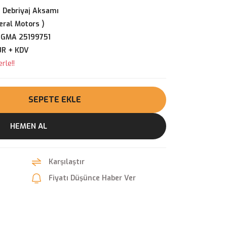
 Debriyaj Aksamı
ral Motors )
GMA 25199751
UR + KDV
rle!!
SEPETE EKLE
HEMEN AL
Karşılaştır
Fiyatı Düşünce Haber Ver