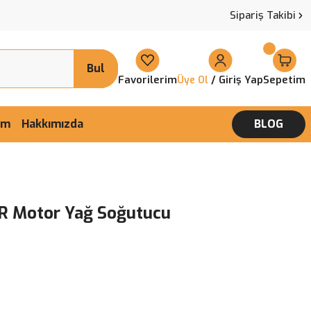
Sipariş Takibi
Bul
Favorilerim
/ Giriş Yap
Sepetim
Üye Ol
şim
Hakkımızda
BLOG
ER Motor Yağ Soğutucu