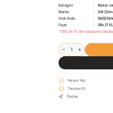
Kategori
Motor ve
Marka
GM (Gene
Stok Kodu
5650364
Fiyat
184,17 E
*1.106,34 TL den başlayan taksitle
Yorum Yaz
Tavsiye Et
Paylaş