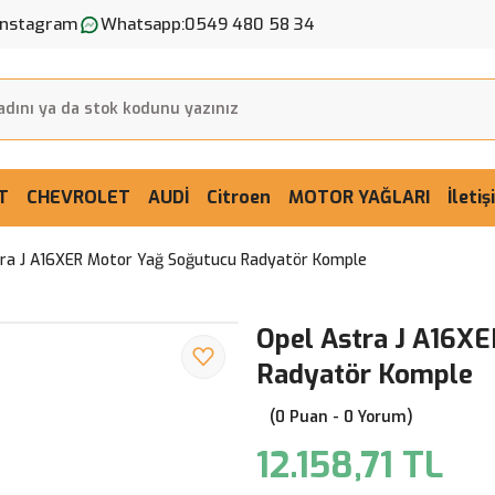
Instagram
Whatsapp:
0549 480 58 34
T
CHEVROLET
AUDİ
Citroen
MOTOR YAĞLARI
İleti
tra J A16XER Motor Yağ Soğutucu Radyatör Komple
Opel Astra J A16X
Radyatör Komple
(0 Puan - 0 Yorum)
12.158,71 TL