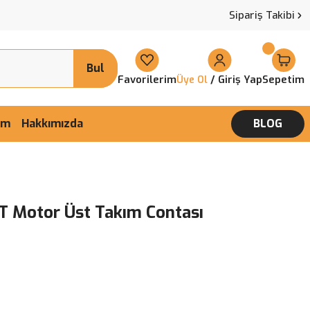
Sipariş Takibi
Bul
Favorilerim
/ Giriş Yap
Sepetim
Üye Ol
şim
Hakkımızda
BLOG
T Motor Üst Takım Contası