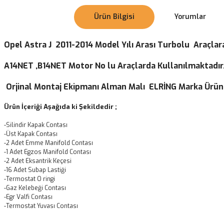
Ürün Bilgisi
Yorumlar
Opel Astra J 2011-2014 Model Yılı Arası Turbolu Araçla
A14NET ,B14NET Motor No lu Araçlarda Kullanılmaktadır
Orjinal Montaj Ekipmanı Alman Malı ELRİNG Marka Ürün
Ürün İçeriği Aşağıda ki Şekildedir ;
-Silindir Kapak Contası
-Üst Kapak Contası
-2 Adet Emme Manifold Contası
-1 Adet Egzos Manifold Contası
-2 Adet Eksantrik Keçesi
-16 Adet Subap Lastiği
-Termostat O ringi
-Gaz Kelebeği Contası
-Egr Valfi Contası
-Termostat Yuvası Contası