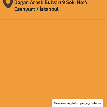
Doğan Araslı Bulvarı 9 Sok. No:4
Esenyurt / İstanbul
Şasi gönder, doğru parçayı bulalım