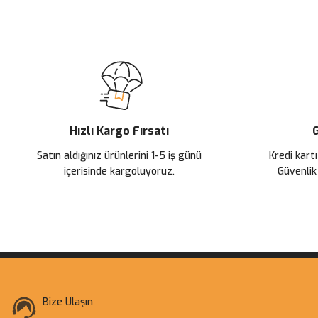
Bu ürünün fiyat bilgisi, resim, ürün açıklamalarında ve diğer konularda
Görüş ve önerileriniz için teşekkür ederiz.
Ürün resmi kalitesiz, bozuk veya görüntülenemiyor.
Ürün açıklamasında eksik bilgiler bulunuyor.
Ürün bilgilerinde hatalar bulunuyor.
Ürün fiyatı diğer sitelerden daha pahalı.
Hızlı Kargo Fırsatı
G
Bu ürüne benzer farklı alternatifler olmalı.
Satın aldığınız ürünlerini 1-5 iş günü
Kredi kartı
içerisinde kargoluyoruz.
Güvenlik
Bize Ulaşın