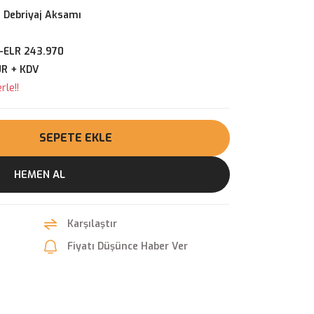
 Debriyaj Aksamı
-ELR 243.970
UR + KDV
rle!!
SEPETE EKLE
HEMEN AL
Karşılaştır
Fiyatı Düşünce Haber Ver