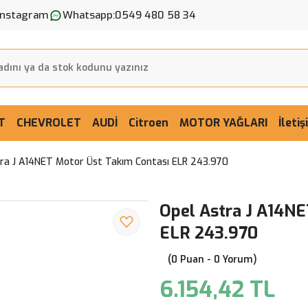
Instagram
Whatsapp:
0549 480 58 34
T
CHEVROLET
AUDİ
Citroen
MOTOR YAĞLARI
İleti
ra J A14NET Motor Üst Takım Contası ELR 243.970
Opel Astra J A14NE
ELR 243.970
(0 Puan - 0 Yorum)
6.154,42 TL