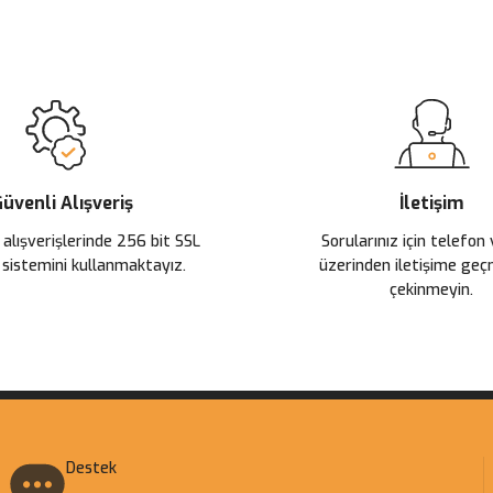
 yetersiz gördüğünüz noktaları öneri formunu kullanarak tarafımıza ileteb
Ürün hakkında henüz soru sorulmamış.
Bu ürüne ilk yorumu siz yapın!
Sitemize ilk yorumu siz yapın!
Deneyimini Paylaş
Yorum Yaz
Soru Sor
üvenli Alışveriş
İletişim
 alışverişlerinde 256 bit SSL
Sorularınız için telefon
 sistemini kullanmaktayız.
üzerinden iletişime ge
çekinmeyin.
Gönder
Destek