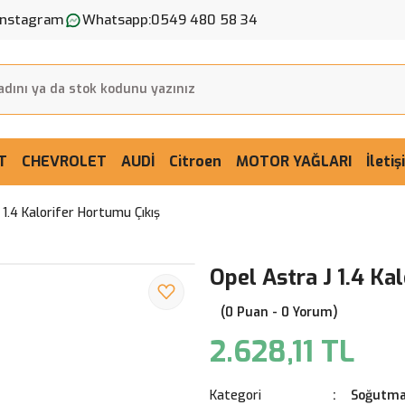
Instagram
Whatsapp:
0549 480 58 34
T
CHEVROLET
AUDİ
Citroen
MOTOR YAĞLARI
İleti
 1.4 Kalorifer Hortumu Çıkış
Opel Astra J 1.4 Ka
(0 Puan - 0 Yorum)
2.628,11 TL
Kategori
Soğutma