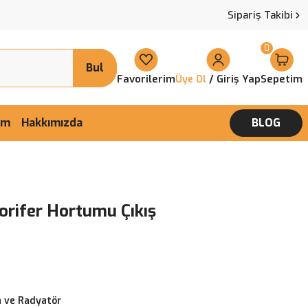
Sipariş Takibi
0
Bul
Favorilerim
/ Giriş Yap
Sepetim
Üye Ol
şim
Hakkımızda
BLOG
lorifer Hortumu Çıkış
 ve Radyatör