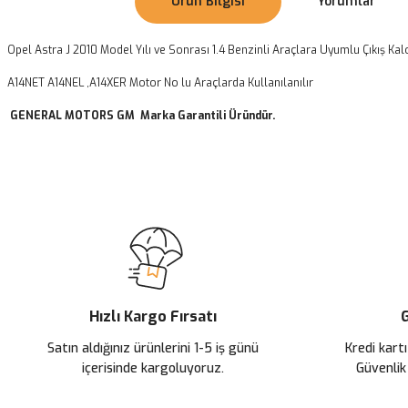
Ürün Bilgisi
Yorumlar
Opel Astra J 2010 Model Yılı ve Sonrası 1.4 Benzinli Araçlara Uyumlu Çıkış Ka
A14NET A14NEL ,A14XER Motor No lu Araçlarda Kullanılanılır
GENERAL MOTORS GM Marka Garantili Üründür.
Bu ürünün fiyat bilgisi, resim, ürün açıklamalarında ve diğer konularda
Görüş ve önerileriniz için teşekkür ederiz.
Ürün resmi kalitesiz, bozuk veya görüntülenemiyor.
Ürün açıklamasında eksik bilgiler bulunuyor.
Ürün bilgilerinde hatalar bulunuyor.
Ürün fiyatı diğer sitelerden daha pahalı.
Hızlı Kargo Fırsatı
G
Bu ürüne benzer farklı alternatifler olmalı.
Satın aldığınız ürünlerini 1-5 iş günü
Kredi kartı
içerisinde kargoluyoruz.
Güvenlik