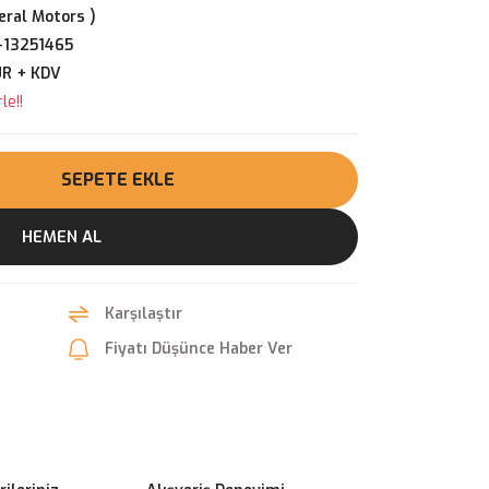
ral Motors )
-13251465
UR + KDV
le!!
SEPETE EKLE
HEMEN AL
Karşılaştır
Fiyatı Düşünce Haber Ver