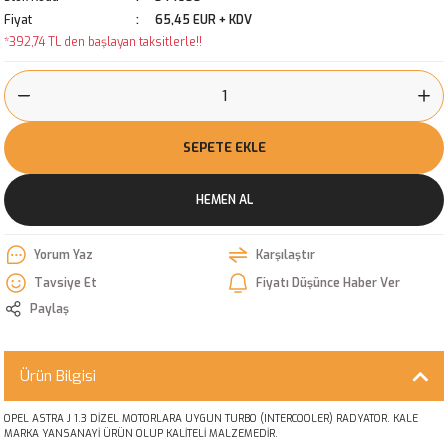
Fiyat
65,45 EUR + KDV
*392,74 TL den başlayan taksitlerle!!
SEPETE EKLE
HEMEN AL
Yorum Yaz
Karşılaştır
Tavsiye Et
Fiyatı Düşünce Haber Ver
Paylaş
Ürün Bilgisi
OPEL ASTRA J 1.3 DİZEL MOTORLARA UYGUN TURBO (INTERCOOLER) RADYATOR. KALE
MARKA YANSANAYİ ÜRÜN OLUP KALİTELİ MALZEMEDİR.