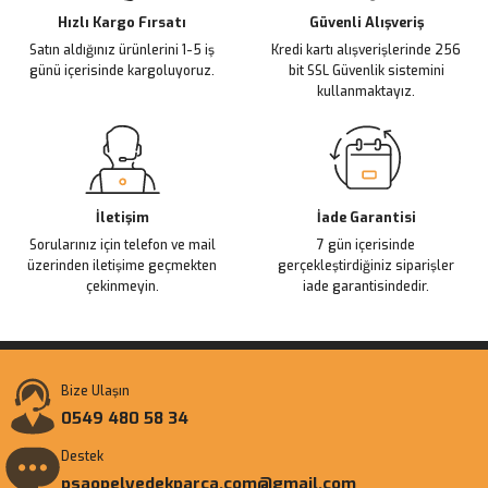
Ürün fiyatı diğer sitelerden daha pahalı.
Hızlı Kargo Fırsatı
Güvenli Alışveriş
Satın aldığınız ürünlerini 1-5 iş
Kredi kartı alışverişlerinde 256
Bu ürüne benzer farklı alternatifler olmalı.
günü içerisinde kargoluyoruz.
bit SSL Güvenlik sistemini
kullanmaktayız.
Gönder
İletişim
İade Garantisi
Sorularınız için telefon ve mail
7 gün içerisinde
üzerinden iletişime geçmekten
gerçekleştirdiğiniz siparişler
çekinmeyin.
iade garantisindedir.
Bize Ulaşın
0549 480 58 34
Destek
psaopelyedekparca.com@gmail.com