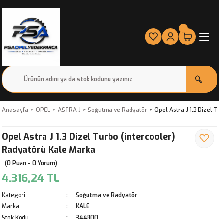
Anasayfa
OPEL
ASTRA J
Soğutma ve Radyatör
Opel Astra J 1.3 Dizel 
Opel Astra J 1.3 Dizel Turbo (intercooler)
Radyatörü Kale Marka
(0 Puan - 0 Yorum)
4.316,24 TL
Kategori
Soğutma ve Radyatör
Marka
KALE
Stok Kodu
344800