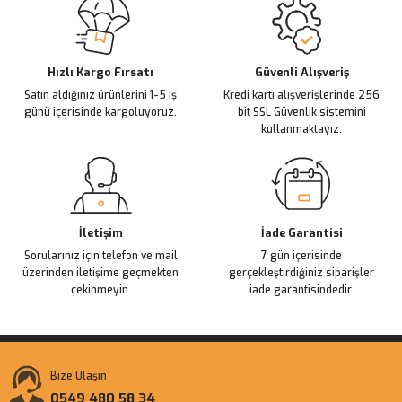
Ürün açıklamasında eksik bilgiler bulunuyor.
Deneyimini Paylaş
Ürün bilgilerinde hatalar bulunuyor.
Ürün fiyatı diğer sitelerden daha pahalı.
Hızlı Kargo Fırsatı
Güvenli Alışveriş
Satın aldığınız ürünlerini 1-5 iş
Kredi kartı alışverişlerinde 256
Bu ürüne benzer farklı alternatifler olmalı.
günü içerisinde kargoluyoruz.
bit SSL Güvenlik sistemini
kullanmaktayız.
Gönder
İletişim
İade Garantisi
Sorularınız için telefon ve mail
7 gün içerisinde
üzerinden iletişime geçmekten
gerçekleştirdiğiniz siparişler
çekinmeyin.
iade garantisindedir.
Bize Ulaşın
0549 480 58 34