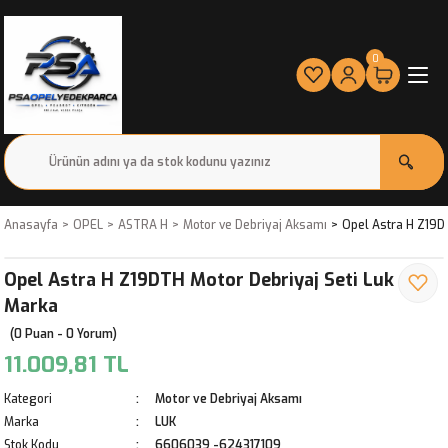
0
Anasayfa
OPEL
ASTRA H
Motor ve Debriyaj Aksamı
Opel Astra H Z19D
Opel Astra H Z19DTH Motor Debriyaj Seti Luk
Marka
(0 Puan - 0 Yorum)
11.009,81 TL
Kategori
Motor ve Debriyaj Aksamı
Marka
LUK
Stok Kodu
6606039 -624317109