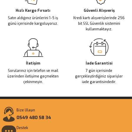
Deneyimini Paylaş
Ürün bilgilerinde hatalar bulunuyor.
Ürün fiyatı diğer sitelerden daha pahalı.
Hızlı Kargo Fırsatı
Güvenli Alışveriş
Satın aldığınız ürünlerini 1-5 iş
Kredi kartı alışverişlerinde 256
Bu ürüne benzer farklı alternatifler olmalı.
günü içerisinde kargoluyoruz.
bit SSL Güvenlik sistemini
kullanmaktayız.
Gönder
İletişim
İade Garantisi
Sorularınız için telefon ve mail
7 gün içerisinde
üzerinden iletişime geçmekten
gerçekleştirdiğiniz siparişler
çekinmeyin.
iade garantisindedir.
Bize Ulaşın
0549 480 58 34
Destek