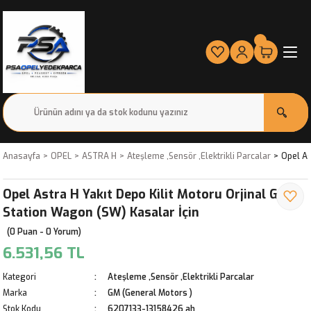
Anasayfa
OPEL
ASTRA H
Ateşleme ,Sensör ,Elektrikli Parcalar
Opel As
Opel Astra H Yakıt Depo Kilit Motoru Orjinal Gm
Station Wagon (SW) Kasalar İçin
(0 Puan - 0 Yorum)
6.531,56 TL
Kategori
Ateşleme ,Sensör ,Elektrikli Parcalar
Marka
GM (General Motors )
Stok Kodu
6207133-13158426 ah