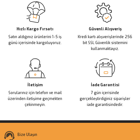
Ürün resmi kalitesiz, bozuk veya görüntülenemiyor.
Ürün açıklamasında eksik bilgiler bulunuyor.
Deneyimini Paylaş
Ürün bilgilerinde hatalar bulunuyor.
Ürün fiyatı diğer sitelerden daha pahalı.
Hızlı Kargo Fırsatı
Güvenli Alışveriş
Satın aldığınız ürünlerini 1-5 iş
Kredi kartı alışverişlerinde 256
Bu ürüne benzer farklı alternatifler olmalı.
günü içerisinde kargoluyoruz.
bit SSL Güvenlik sistemini
kullanmaktayız.
Gönder
İletişim
İade Garantisi
Sorularınız için telefon ve mail
7 gün içerisinde
üzerinden iletişime geçmekten
gerçekleştirdiğiniz siparişler
çekinmeyin.
iade garantisindedir.
Bize Ulaşın