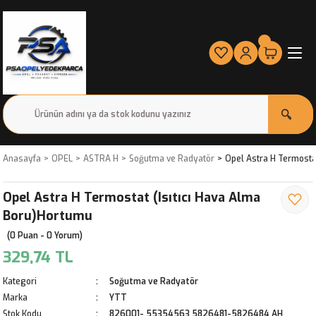
Anasayfa
OPEL
ASTRA H
Soğutma ve Radyatör
Opel Astra H Termosta
Opel Astra H Termostat (Isıtıcı Hava Alma
Boru)Hortumu
(0 Puan - 0 Yorum)
329,74 TL
Kategori
Soğutma ve Radyatör
Marka
YTT
Stok Kodu
826001- 55354563 5826481-5826484 AH