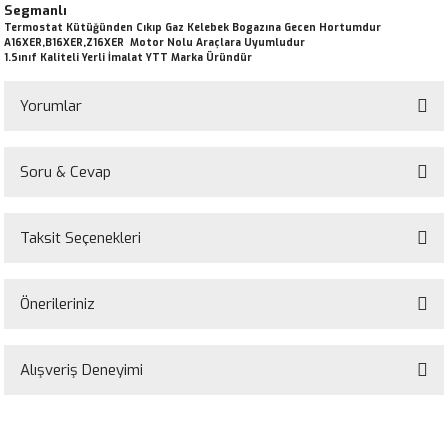
Segmanlı
Termostat Kütüğünden Cıkıp Gaz Kelebek Bogazına Gecen Hortumdur
A16XER,B16XER,Z16XER Motor Nolu Araçlara Uyumludur
1.Sınıf Kaliteli Yerli İmalat YTT Marka Üründür
Yorumlar
Soru & Cevap
Bu ürüne ilk yorumu siz yapın!
Taksit Seçenekleri
Yorum Yaz
Ürün hakkında henüz soru sorulmamış.
Önerileriniz
Soru Sor
Bu ürünün fiyat bilgisi, resim, ürün açıklamalarında ve diğer konularda
yetersiz gördüğünüz noktaları öneri formunu kullanarak tarafımıza
Alışveriş Deneyimi
iletebilirsiniz.
Görüş ve önerileriniz için teşekkür ederiz.
Sitemize ilk yorumu siz yapın!