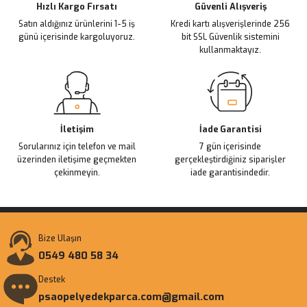
Ürün fiyatı diğer sitelerden daha pahalı.
Hızlı Kargo Fırsatı
Güvenli Alışveriş
Satın aldığınız ürünlerini 1-5 iş
Kredi kartı alışverişlerinde 256
Bu ürüne benzer farklı alternatifler olmalı.
günü içerisinde kargoluyoruz.
bit SSL Güvenlik sistemini
kullanmaktayız.
Gönder
İletişim
İade Garantisi
Sorularınız için telefon ve mail
7 gün içerisinde
üzerinden iletişime geçmekten
gerçekleştirdiğiniz siparişler
çekinmeyin.
iade garantisindedir.
Bize Ulaşın
0549 480 58 34
Destek
psaopelyedekparca.com@gmail.com