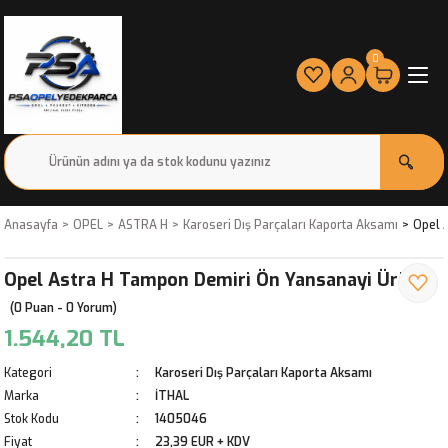
0
Anasayfa
OPEL
ASTRA H
Karoseri Dış Parçaları Kaporta Aksamı
Opel 
Opel Astra H Tampon Demiri Ön Yansanayi Ürün
(0 Puan - 0 Yorum)
1.544,20 TL
Kategori
Karoseri Dış Parçaları Kaporta Aksamı
Marka
İTHAL
Stok Kodu
1405046
Fiyat
23,39 EUR + KDV