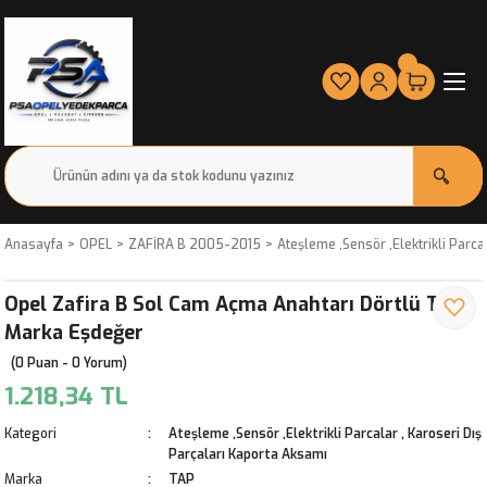
Anasayfa
OPEL
ZAFİRA B 2005-2015
Ateşleme ,Sensör ,Elektrikli Parca
Opel Zafira B Sol Cam Açma Anahtarı Dörtlü Tap
Marka Eşdeğer
(0 Puan - 0 Yorum)
1.218,34 TL
Kategori
Ateşleme ,Sensör ,Elektrikli Parcalar
,
Karoseri Dış
Parçaları Kaporta Aksamı
Marka
TAP