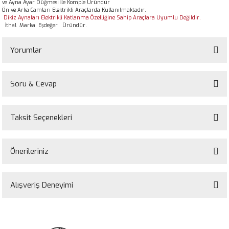
ve Ayna Ayar Düğmesi İle Komple Üründür
Ön ve Arka Camları Elektrikli Araçlarda Kullanılmaktadır.
Dikiz Aynaları Elektrikli Katlanma Özelliğine Sahip Araçlara Uyumlu Değildir.
İthal Marka Eşdeğer Üründür.
Yorumlar
Soru & Cevap
Bu ürüne ilk yorumu siz yapın!
Taksit Seçenekleri
Yorum Yaz
Ürün hakkında henüz soru sorulmamış.
Önerileriniz
Soru Sor
Bu ürünün fiyat bilgisi, resim, ürün açıklamalarında ve diğer konularda
yetersiz gördüğünüz noktaları öneri formunu kullanarak tarafımıza
Alışveriş Deneyimi
iletebilirsiniz.
Görüş ve önerileriniz için teşekkür ederiz.
Sitemize ilk yorumu siz yapın!