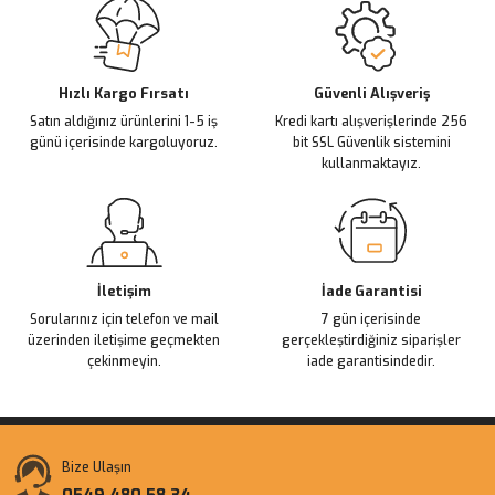
Ürün resmi kalitesiz, bozuk veya görüntülenemiyor.
Ürün açıklamasında eksik bilgiler bulunuyor.
Deneyimini Paylaş
Ürün bilgilerinde hatalar bulunuyor.
Ürün fiyatı diğer sitelerden daha pahalı.
Hızlı Kargo Fırsatı
Güvenli Alışveriş
Satın aldığınız ürünlerini 1-5 iş
Kredi kartı alışverişlerinde 256
Bu ürüne benzer farklı alternatifler olmalı.
günü içerisinde kargoluyoruz.
bit SSL Güvenlik sistemini
kullanmaktayız.
Gönder
İletişim
İade Garantisi
Sorularınız için telefon ve mail
7 gün içerisinde
üzerinden iletişime geçmekten
gerçekleştirdiğiniz siparişler
çekinmeyin.
iade garantisindedir.
Bize Ulaşın