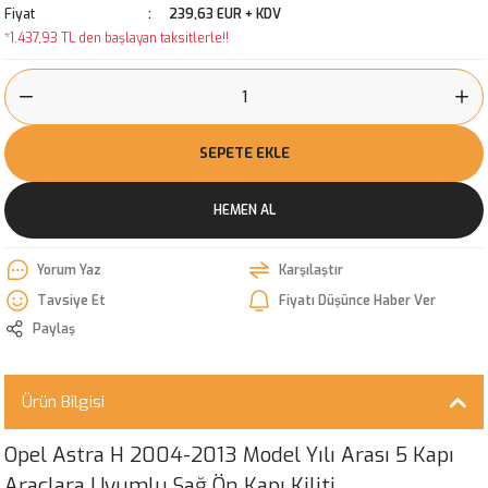
Fiyat
239,63 EUR + KDV
*1.437,93 TL den başlayan taksitlerle!!
SEPETE EKLE
HEMEN AL
Yorum Yaz
Karşılaştır
Tavsiye Et
Fiyatı Düşünce Haber Ver
Paylaş
Ürün Bilgisi
Opel Astra H 2004-2013 Model Yılı Arası 5 Kapı
Araçlara Uyumlu Sağ Ön Kapı Kiliti