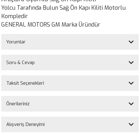
Yolcu Tarafında Bulun Sağ Ön Kapı Kiliti Motorlu
Kompledir
GENERAL MOTORS GM Marka Üründür
Yorumlar
Soru & Cevap
Bu ürüne ilk yorumu siz yapın!
Taksit Seçenekleri
Yorum Yaz
Ürün hakkında henüz soru sorulmamış.
Önerileriniz
Soru Sor
Bu ürünün fiyat bilgisi, resim, ürün açıklamalarında ve diğer konularda
yetersiz gördüğünüz noktaları öneri formunu kullanarak tarafımıza
Alışveriş Deneyimi
iletebilirsiniz.
Görüş ve önerileriniz için teşekkür ederiz.