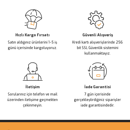
Sitemize ilk yorumu siz yapın!
Ürün resmi kalitesiz, bozuk veya görüntülenemiyor.
Ürün açıklamasında eksik bilgiler bulunuyor.
Deneyimini Paylaş
Ürün bilgilerinde hatalar bulunuyor.
Ürün fiyatı diğer sitelerden daha pahalı.
Hızlı Kargo Fırsatı
Güvenli Alışveriş
Satın aldığınız ürünlerini 1-5 iş
Kredi kartı alışverişlerinde 256
Bu ürüne benzer farklı alternatifler olmalı.
günü içerisinde kargoluyoruz.
bit SSL Güvenlik sistemini
kullanmaktayız.
Gönder
İletişim
İade Garantisi
Sorularınız için telefon ve mail
7 gün içerisinde
üzerinden iletişime geçmekten
gerçekleştirdiğiniz siparişler
çekinmeyin.
iade garantisindedir.