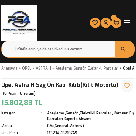
Anasayfa
OPEL
ASTRA H
Ateşleme ,Sensör ,Elektrikli Parcalar
Opel Ast
Opel Astra H Sağ Ön Kapı Kiliti(Kilit Motorlu)
(0 Puan - 0 Yorum)
15.802,88 TL
Kategori
Ateşleme ,Sensör ,Elektrikli Parcalar
,
Karoseri Dış
Parçaları Kaporta Aksamı
Marka
GM (General Motors )
Stok Kodu
133234-13210749