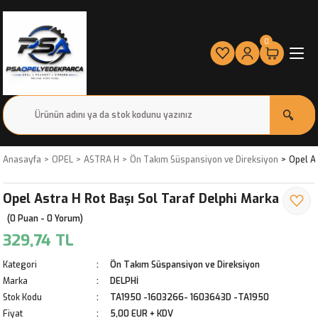
0
Anasayfa
OPEL
ASTRA H
Ön Takım Süspansiyon ve Direksiyon
Opel As
Opel Astra H Rot Başı Sol Taraf Delphi Marka
(0 Puan - 0 Yorum)
329,74 TL
Kategori
Ön Takım Süspansiyon ve Direksiyon
Marka
DELPHİ
Stok Kodu
TA1950 -1603266- 1603643D -TA1950
Fiyat
5,00 EUR + KDV