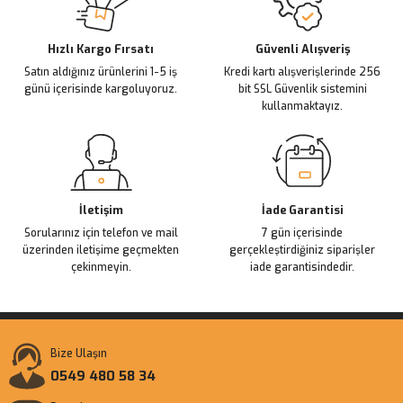
Deneyimini Paylaş
Ürün bilgilerinde hatalar bulunuyor.
Ürün fiyatı diğer sitelerden daha pahalı.
Hızlı Kargo Fırsatı
Güvenli Alışveriş
Satın aldığınız ürünlerini 1-5 iş
Kredi kartı alışverişlerinde 256
Bu ürüne benzer farklı alternatifler olmalı.
günü içerisinde kargoluyoruz.
bit SSL Güvenlik sistemini
kullanmaktayız.
Gönder
İletişim
İade Garantisi
Sorularınız için telefon ve mail
7 gün içerisinde
üzerinden iletişime geçmekten
gerçekleştirdiğiniz siparişler
çekinmeyin.
iade garantisindedir.
Bize Ulaşın
0549 480 58 34