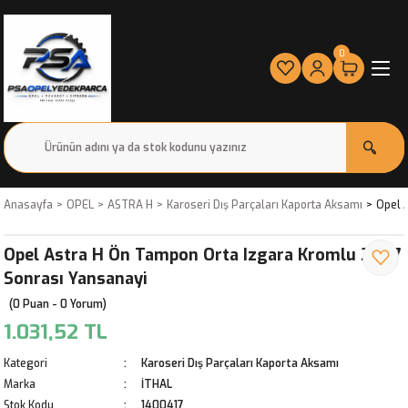
0
Anasayfa
OPEL
ASTRA H
Karoseri Dış Parçaları Kaporta Aksamı
Opel 
Opel Astra H Ön Tampon Orta Izgara Kromlu 2007
Sonrası Yansanayi
(0 Puan - 0 Yorum)
1.031,52 TL
Kategori
Karoseri Dış Parçaları Kaporta Aksamı
Marka
İTHAL
Stok Kodu
1400417