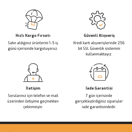
Sitemize ilk yorumu siz yapın!
Ürün resmi kalitesiz, bozuk veya görüntülenemiyor.
Ürün açıklamasında eksik bilgiler bulunuyor.
Deneyimini Paylaş
Ürün bilgilerinde hatalar bulunuyor.
Ürün fiyatı diğer sitelerden daha pahalı.
Hızlı Kargo Fırsatı
Güvenli Alışveriş
Satın aldığınız ürünlerini 1-5 iş
Kredi kartı alışverişlerinde 256
Bu ürüne benzer farklı alternatifler olmalı.
günü içerisinde kargoluyoruz.
bit SSL Güvenlik sistemini
kullanmaktayız.
Gönder
İletişim
İade Garantisi
Sorularınız için telefon ve mail
7 gün içerisinde
üzerinden iletişime geçmekten
gerçekleştirdiğiniz siparişler
çekinmeyin.
iade garantisindedir.