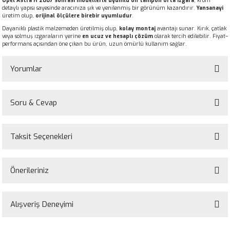
Opel Astra H 2007 sonrası modellerle uyumlu ön tampon orta ızgara
, krom
detaylı yapısı sayesinde aracınıza şık ve yenilenmiş bir görünüm kazandırır.
Yansanayi
üretim olup,
orijinal ölçülere birebir uyumludur
.
Dayanıklı plastik malzemeden üretilmiş olup,
kolay montaj
avantajı sunar. Kırık, çatlak
veya solmuş ızgaraların yerine
en ucuz ve hesaplı çözüm
olarak tercih edilebilir. Fiyat–
performans açısından öne çıkan bu ürün, uzun ömürlü kullanım sağlar.
Yorumlar
Soru & Cevap
Bu ürüne ilk yorumu siz yapın!
Taksit Seçenekleri
Yorum Yaz
Ürün hakkında henüz soru sorulmamış.
Önerileriniz
Soru Sor
Bu ürünün fiyat bilgisi, resim, ürün açıklamalarında ve diğer konularda
yetersiz gördüğünüz noktaları öneri formunu kullanarak tarafımıza
Alışveriş Deneyimi
iletebilirsiniz.
Görüş ve önerileriniz için teşekkür ederiz.