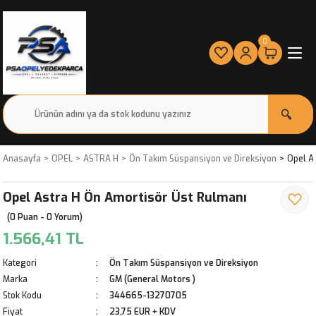
0
Anasayfa
OPEL
ASTRA H
Ön Takım Süspansiyon ve Direksiyon
Opel A
Opel Astra H Ön Amortisör Üst Rulmanı
(0 Puan - 0 Yorum)
1.566,41 TL
Kategori
Ön Takım Süspansiyon ve Direksiyon
Marka
GM (General Motors )
Stok Kodu
344665-13270705
Fiyat
23,75 EUR + KDV