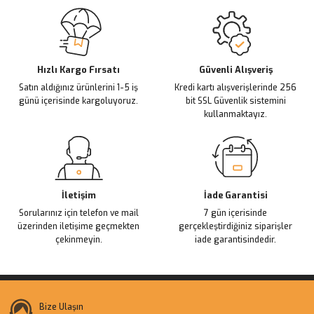
Sitemize ilk yorumu siz yapın!
Ürün resmi kalitesiz, bozuk veya görüntülenemiyor.
Ürün açıklamasında eksik bilgiler bulunuyor.
Deneyimini Paylaş
Ürün bilgilerinde hatalar bulunuyor.
Ürün fiyatı diğer sitelerden daha pahalı.
Hızlı Kargo Fırsatı
Güvenli Alışveriş
Satın aldığınız ürünlerini 1-5 iş
Kredi kartı alışverişlerinde 256
Bu ürüne benzer farklı alternatifler olmalı.
günü içerisinde kargoluyoruz.
bit SSL Güvenlik sistemini
kullanmaktayız.
Gönder
İletişim
İade Garantisi
Sorularınız için telefon ve mail
7 gün içerisinde
üzerinden iletişime geçmekten
gerçekleştirdiğiniz siparişler
çekinmeyin.
iade garantisindedir.
Bize Ulaşın