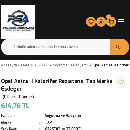
Anasayfa
OPEL
ASTRA H
Soğutma ve Radyatör
Opel Astra H Kalorife
Opel Astra H Kalorifer Rezistansı Tap Marka
Eşdeger
(0 Puan - 0 Yorum)
614,76 TL
Kategori
Soğutma ve Radyatör
Marka
TAP
Stok Kodu
6845782 ta 93180051