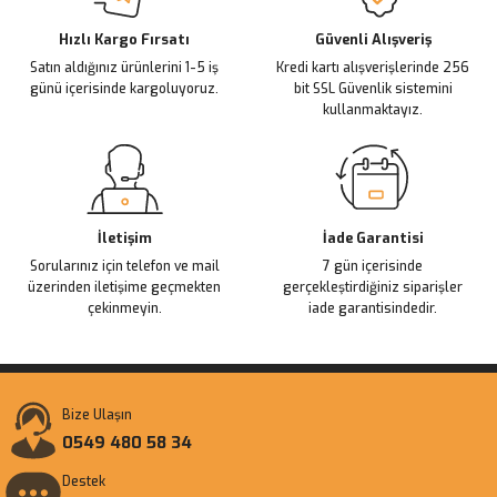
Deneyimini Paylaş
Ürün bilgilerinde hatalar bulunuyor.
Ürün fiyatı diğer sitelerden daha pahalı.
Hızlı Kargo Fırsatı
Güvenli Alışveriş
Satın aldığınız ürünlerini 1-5 iş
Kredi kartı alışverişlerinde 256
Bu ürüne benzer farklı alternatifler olmalı.
günü içerisinde kargoluyoruz.
bit SSL Güvenlik sistemini
kullanmaktayız.
Gönder
İletişim
İade Garantisi
Sorularınız için telefon ve mail
7 gün içerisinde
üzerinden iletişime geçmekten
gerçekleştirdiğiniz siparişler
çekinmeyin.
iade garantisindedir.
Bize Ulaşın
0549 480 58 34
Destek