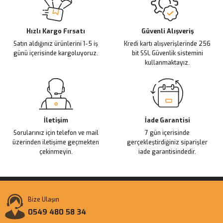
Ürün açıklamasında eksik bilgiler bulunuyor.
Deneyimini Paylaş
Ürün bilgilerinde hatalar bulunuyor.
Ürün fiyatı diğer sitelerden daha pahalı.
Hızlı Kargo Fırsatı
Güvenli Alışveriş
Satın aldığınız ürünlerini 1-5 iş
Kredi kartı alışverişlerinde 256
Bu ürüne benzer farklı alternatifler olmalı.
günü içerisinde kargoluyoruz.
bit SSL Güvenlik sistemini
kullanmaktayız.
Gönder
İletişim
İade Garantisi
Sorularınız için telefon ve mail
7 gün içerisinde
üzerinden iletişime geçmekten
gerçekleştirdiğiniz siparişler
çekinmeyin.
iade garantisindedir.
Bize Ulaşın
0549 480 58 34