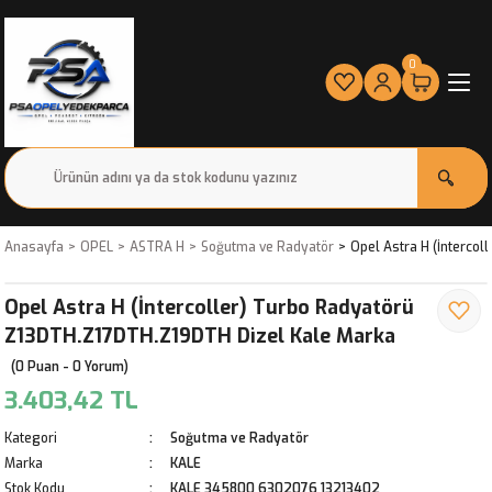
0
Anasayfa
OPEL
ASTRA H
Soğutma ve Radyatör
Opel Astra H (İnterco
Opel Astra H (İntercoller) Turbo Radyatörü
Z13DTH.Z17DTH.Z19DTH Dizel Kale Marka
(0 Puan - 0 Yorum)
3.403,42 TL
Kategori
Soğutma ve Radyatör
Marka
KALE
Stok Kodu
KALE 345800 6302076 13213402