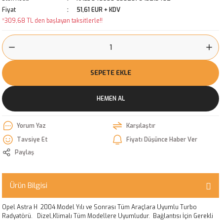
Fiyat
51,61 EUR + KDV
*309,68 TL den başlayan taksitlerle!!
SEPETE EKLE
HEMEN AL
Yorum Yaz
Karşılaştır
Tavsiye Et
Fiyatı Düşünce Haber Ver
Paylaş
Ürün Bilgisi
Opel Astra H 2004 Model Yılı ve Sonrası Tüm Araçlara Uyumlu Turbo
Radyatörü. Dizel,Klimalı Tüm Modellere Uyumludur. Bağlantısı İçin Gerekli