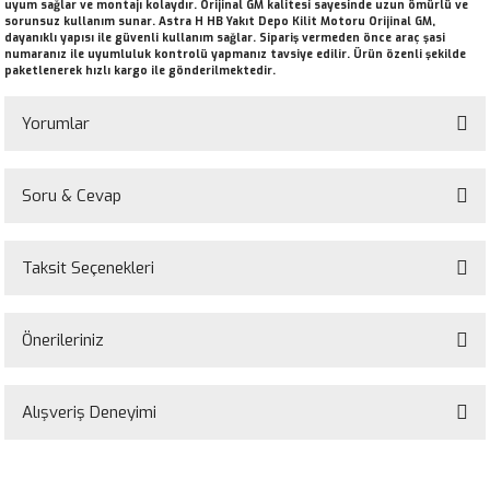
uyum sağlar ve montajı kolaydır. Orijinal GM kalitesi sayesinde uzun ömürlü ve
sorunsuz kullanım sunar. Astra H HB Yakıt Depo Kilit Motoru Orijinal GM,
dayanıklı yapısı ile güvenli kullanım sağlar. Sipariş vermeden önce araç şasi
numaranız ile uyumluluk kontrolü yapmanız tavsiye edilir. Ürün özenli şekilde
paketlenerek hızlı kargo ile gönderilmektedir.
Yorumlar
Soru & Cevap
Bu ürüne ilk yorumu siz yapın!
Taksit Seçenekleri
Yorum Yaz
Ürün hakkında henüz soru sorulmamış.
Önerileriniz
Soru Sor
Bu ürünün fiyat bilgisi, resim, ürün açıklamalarında ve diğer konularda
yetersiz gördüğünüz noktaları öneri formunu kullanarak tarafımıza
Alışveriş Deneyimi
iletebilirsiniz.
Görüş ve önerileriniz için teşekkür ederiz.