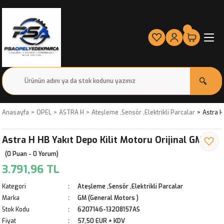
Anasayfa
OPEL
ASTRA H
Ateşleme ,Sensör ,Elektrikli Parcalar
Astra H
Astra H HB Yakıt Depo Kilit Motoru Orijinal GM
(0 Puan - 0 Yorum)
3.791,96 TL
Kategori
Ateşleme ,Sensör ,Elektrikli Parcalar
Marka
GM (General Motors )
Stok Kodu
6207146-13208157AS
Fiyat
57,50 EUR + KDV