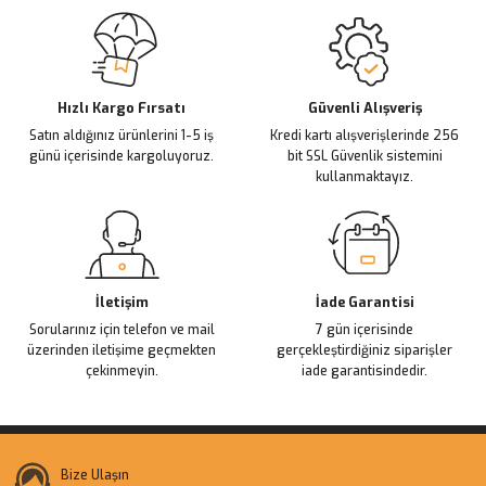
Sitemize ilk yorumu siz yapın!
Ürün resmi kalitesiz, bozuk veya görüntülenemiyor.
Ürün açıklamasında eksik bilgiler bulunuyor.
Deneyimini Paylaş
Ürün bilgilerinde hatalar bulunuyor.
Ürün fiyatı diğer sitelerden daha pahalı.
Hızlı Kargo Fırsatı
Güvenli Alışveriş
Satın aldığınız ürünlerini 1-5 iş
Kredi kartı alışverişlerinde 256
Bu ürüne benzer farklı alternatifler olmalı.
günü içerisinde kargoluyoruz.
bit SSL Güvenlik sistemini
kullanmaktayız.
Gönder
İletişim
İade Garantisi
Sorularınız için telefon ve mail
7 gün içerisinde
üzerinden iletişime geçmekten
gerçekleştirdiğiniz siparişler
çekinmeyin.
iade garantisindedir.
Bize Ulaşın