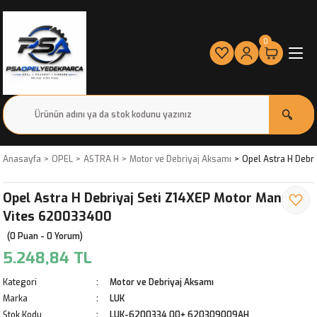
0
Anasayfa
OPEL
ASTRA H
Motor ve Debriyaj Aksamı
Opel Astra H Debr
Opel Astra H Debriyaj Seti Z14XEP Motor Manuel
Vites 620033400
(0 Puan - 0 Yorum)
5.248,84 TL
Kategori
Motor ve Debriyaj Aksamı
Marka
LUK
Stok Kodu
LUK-6200334 00+ 620309009AH