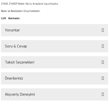
Z14XE Z14XEP Motor No lu Araçlara Uyumludur
Baskı ve Balatadan Oluşmaktadır.
LUK Markadır.
Yorumlar
Soru & Cevap
Bu ürüne ilk yorumu siz yapın!
Taksit Seçenekleri
Yorum Yaz
Ürün hakkında henüz soru sorulmamış.
Önerileriniz
Soru Sor
Bu ürünün fiyat bilgisi, resim, ürün açıklamalarında ve diğer konularda
yetersiz gördüğünüz noktaları öneri formunu kullanarak tarafımıza
Alışveriş Deneyimi
iletebilirsiniz.
Görüş ve önerileriniz için teşekkür ederiz.