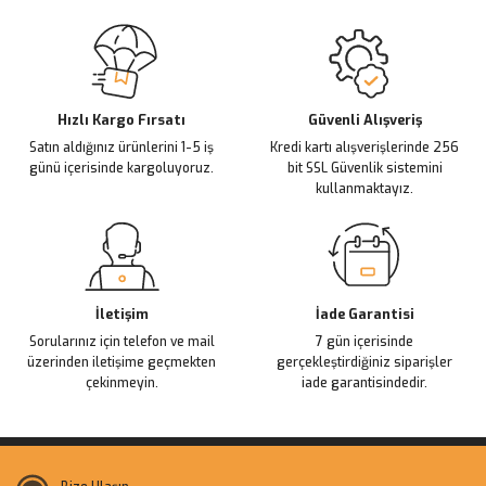
Sitemize ilk yorumu siz yapın!
Ürün resmi kalitesiz, bozuk veya görüntülenemiyor.
Ürün açıklamasında eksik bilgiler bulunuyor.
Deneyimini Paylaş
Ürün bilgilerinde hatalar bulunuyor.
Ürün fiyatı diğer sitelerden daha pahalı.
Hızlı Kargo Fırsatı
Güvenli Alışveriş
Satın aldığınız ürünlerini 1-5 iş
Kredi kartı alışverişlerinde 256
Bu ürüne benzer farklı alternatifler olmalı.
günü içerisinde kargoluyoruz.
bit SSL Güvenlik sistemini
kullanmaktayız.
Gönder
İletişim
İade Garantisi
Sorularınız için telefon ve mail
7 gün içerisinde
üzerinden iletişime geçmekten
gerçekleştirdiğiniz siparişler
çekinmeyin.
iade garantisindedir.