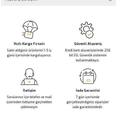
iletebilirsiniz.
Görüş ve önerileriniz için teşekkür ederiz.
Sitemize ilk yorumu siz yapın!
Ürün resmi kalitesiz, bozuk veya görüntülenemiyor.
Ürün açıklamasında eksik bilgiler bulunuyor.
Deneyimini Paylaş
Ürün bilgilerinde hatalar bulunuyor.
Ürün fiyatı diğer sitelerden daha pahalı.
Hızlı Kargo Fırsatı
Güvenli Alışveriş
Satın aldığınız ürünlerini 1-5 iş
Kredi kartı alışverişlerinde 256
Bu ürüne benzer farklı alternatifler olmalı.
günü içerisinde kargoluyoruz.
bit SSL Güvenlik sistemini
kullanmaktayız.
Gönder
İletişim
İade Garantisi
Sorularınız için telefon ve mail
7 gün içerisinde
üzerinden iletişime geçmekten
gerçekleştirdiğiniz siparişler
çekinmeyin.
iade garantisindedir.