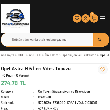
0
Anasayfa
OPEL
ASTRA H
Ön Takım Süspansiyon ve Direksiyon
Opel As
Opel Astra H 6 İleri Vites Topuzu
(0 Puan - 0 Yorum)
274,78 TL
Kategori
Ön Takım Süspansiyon ve Direksiyon
Marka
Kraftvoll
Stok Kodu
5738024-5738040-KRAFTVOLL 21030317
Fiyat
4,17 EUR + KDV