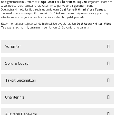
hale getirmek için üretilmiştir.
Opel Astra H 6 İleri Vites Topuzu
, ergonomik tasarımı
sayesinde sürüş sırasında rahat kullanım sağlar ve şık bir görünüm sunar.
Opel Astra H modeller ile birebir uyumlu olan
Opel Astra H 6 İleri Vites Topuzu
,
dayanıklı malzeme yapısı ile uzun ömürlü kullanım sunar. Aşınmış veya yıpranmış
vites topuzlarının yerine tercih edilebilecek ideal bir yedek parçadır.
Kolay montaj avantajı sayesinde hızlı şekilde uygulanabilen
Opel Astra H 6 İleri Vites
Topuzu
, aracınızın iç tasarımını yenilerken sürüş konforunu da artırır.
Yorumlar
Soru & Cevap
Bu ürüne ilk yorumu siz yapın!
Taksit Seçenekleri
Yorum Yaz
Ürün hakkında henüz soru sorulmamış.
Önerileriniz
Soru Sor
Bu ürünün fiyat bilgisi, resim, ürün açıklamalarında ve diğer konularda
yetersiz gördüğünüz noktaları öneri formunu kullanarak tarafımıza
Alışveriş Deneyimi