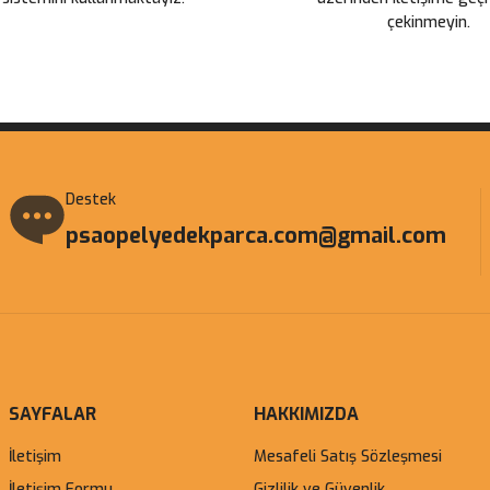
çekinmeyin.
Gönder
Destek
psaopelyedekparca.com@gmail.com
SAYFALAR
HAKKIMIZDA
İletişim
Mesafeli Satış Sözleşmesi
İletişim Formu
Gizlilik ve Güvenlik