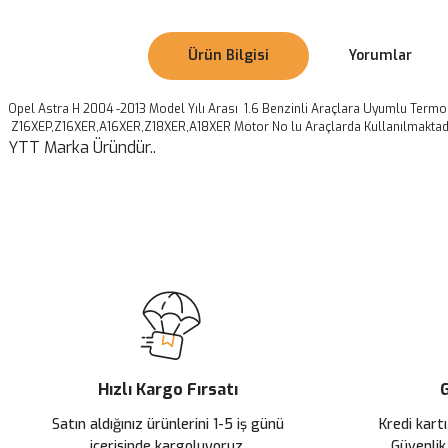
Ürün Bilgisi
Yorumlar
Opel Astra H 2004 -2013 Model Yılı Arası 1.6 Benzinli Araçlara Uyumlu Termo
Z16XEP,Z16XER,A16XER,Z18XER,A18XER Motor No lu Araçlarda Kullanılmaktadı
YTT Marka Üründür..
Bu ürünün fiyat bilgisi, resim, ürün açıklamalarında ve diğer konularda
Görüş ve önerileriniz için teşekkür ederiz.
Ürün resmi kalitesiz, bozuk veya görüntülenemiyor.
Ürün açıklamasında eksik bilgiler bulunuyor.
Ürün bilgilerinde hatalar bulunuyor.
Ürün fiyatı diğer sitelerden daha pahalı.
Hızlı Kargo Fırsatı
G
Bu ürüne benzer farklı alternatifler olmalı.
Satın aldığınız ürünlerini 1-5 iş günü
Kredi kartı
içerisinde kargoluyoruz.
Güvenlik