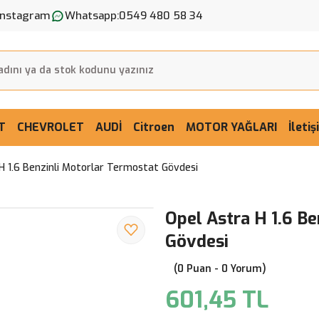
Instagram
Whatsapp:
0549 480 58 34
T
CHEVROLET
AUDİ
Citroen
MOTOR YAĞLARI
İleti
H 1.6 Benzinli Motorlar Termostat Gövdesi
Opel Astra H 1.6 B
Gövdesi
(0 Puan - 0 Yorum)
601,45 TL