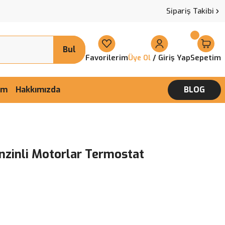
Sipariş Takibi
Bul
Favorilerim
/ Giriş Yap
Sepetim
Üye Ol
şim
Hakkımızda
BLOG
enzinli Motorlar Termostat