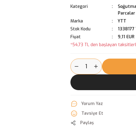
Kategori
Soğutma
Parcalar
Marka
YTT
Stok Kodu
1338177 
Fiyat
9,11 EUR
*54,73 TL den başlayan taksitlerl
Yorum Yaz
Tavsiye Et
Paylaş