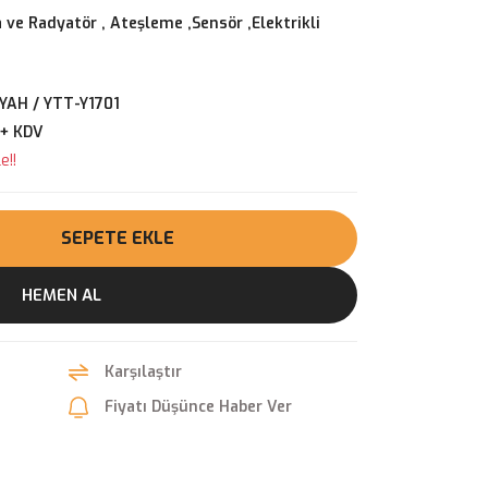
 ve Radyatör
,
Ateşleme ,Sensör ,Elektrikli
YAH / YTT-Y1701
 + KDV
e!!
SEPETE EKLE
HEMEN AL
Karşılaştır
Fiyatı Düşünce Haber Ver