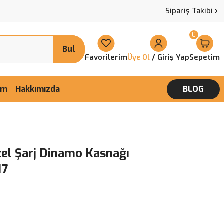
Sipariş Takibi
0
Bul
Favorilerim
/ Giriş Yap
Sepetim
Üye Ol
şim
Hakkımızda
BLOG
zel Şarj Dinamo Kasnağı
17