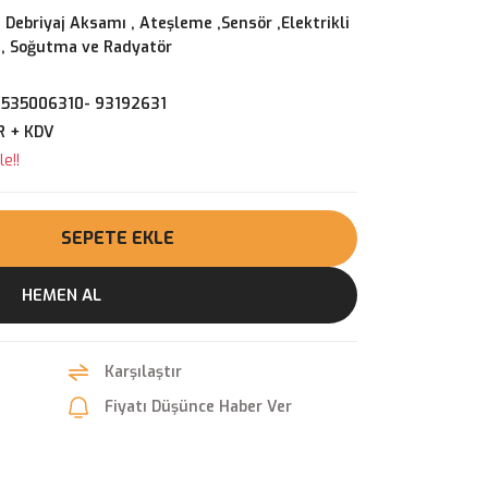
 Debriyaj Aksamı
,
Ateşleme ,Sensör ,Elektrikli
,
Soğutma ve Radyatör
-535006310- 93192631
R + KDV
e!!
SEPETE EKLE
HEMEN AL
Karşılaştır
Fiyatı Düşünce Haber Ver