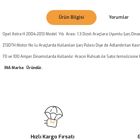
Ürün Bilgisi
Yorumlar
Opel Astra H 2004-2013 Model Yılı Arası 1.3 Dizel Araçlara Uyumlu Şarj Din
Z13DTH Motor No lu Araçlarda Kullanılan Şarj Pulesi Diye de Adlandırılan Kasn
70 ve 100 Amper Dinamolarda Kullanılır. Aracın Ruhsatı ile Satıs temsilcisine 
İNA Marka Üründür.
Bu ürünün fiyat bilgisi, resim, ürün açıklamalarında ve diğer konularda
Görüş ve önerileriniz için teşekkür ederiz.
Ürün resmi kalitesiz, bozuk veya görüntülenemiyor.
Ürün açıklamasında eksik bilgiler bulunuyor.
Ürün bilgilerinde hatalar bulunuyor.
Ürün fiyatı diğer sitelerden daha pahalı.
Hızlı Kargo Fırsatı
G
Bu ürüne benzer farklı alternatifler olmalı.