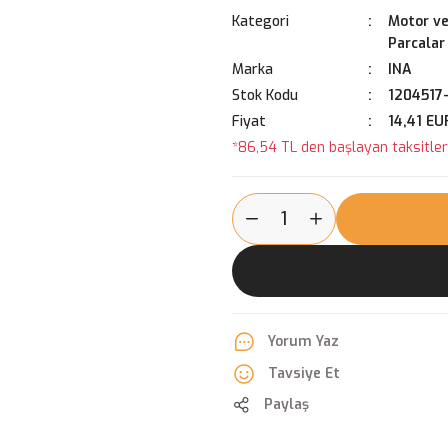
Kategori
Motor ve
Parcalar
Marka
INA
Stok Kodu
1204517
Fiyat
14,41 EU
*86,54 TL den başlayan taksitlerl
Yorum Yaz
Tavsiye Et
Paylaş