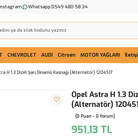
Instagram
Whatsapp:
0549 480 58 34
T
CHEVROLET
AUDİ
Citroen
MOTOR YAĞLARI
İleti
tra H 1.3 Dizel Şarj Dinamo Kasnağı (Alternatör) 1204517
Opel Astra H 1.3 Di
(Alternatör) 12045
(0 Puan - 0 Yorum)
951,13 TL