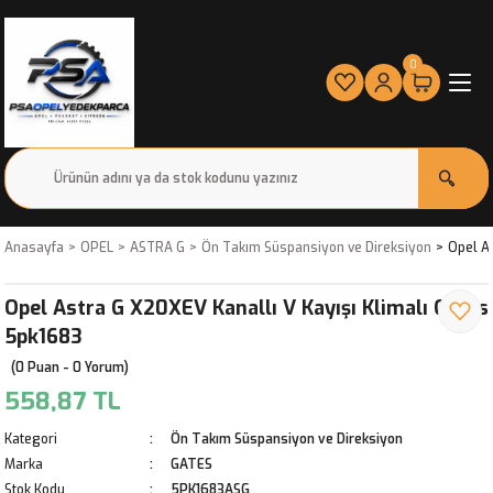
0
Anasayfa
OPEL
ASTRA G
Ön Takım Süspansiyon ve Direksiyon
Opel A
Opel Astra G X20XEV Kanallı V Kayışı Klimalı Gates
5pk1683
(0 Puan - 0 Yorum)
558,87 TL
Kategori
Ön Takım Süspansiyon ve Direksiyon
Marka
GATES
Stok Kodu
5PK1683ASG