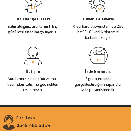
Ürün açıklamasında eksik bilgiler bulunuyor.
Deneyimini Paylaş
Ürün bilgilerinde hatalar bulunuyor.
Ürün fiyatı diğer sitelerden daha pahalı.
Hızlı Kargo Fırsatı
Güvenli Alışveriş
Satın aldığınız ürünlerini 1-5 iş
Kredi kartı alışverişlerinde 256
Bu ürüne benzer farklı alternatifler olmalı.
günü içerisinde kargoluyoruz.
bit SSL Güvenlik sistemini
kullanmaktayız.
Gönder
İletişim
İade Garantisi
Sorularınız için telefon ve mail
7 gün içerisinde
üzerinden iletişime geçmekten
gerçekleştirdiğiniz siparişler
çekinmeyin.
iade garantisindedir.
Bize Ulaşın
0549 480 58 34