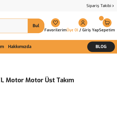
Sipariş Takibi
Bul
Favorilerim
/ Giriş Yap
Sepetim
Üye Ol
şim
Hakkımızda
BLOG
EL Motor Motor Üst Takım