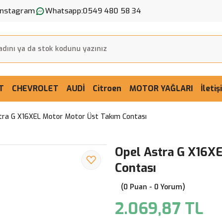
Instagram
Whatsapp:
0549 480 58 34
T
CHEVROLET
AUDİ
Citroen
MOTOR YAĞLARI
İleti
tra G X16XEL Motor Motor Üst Takım Contası
Opel Astra G X16X
Contası
(0 Puan - 0 Yorum)
2.069,87 TL