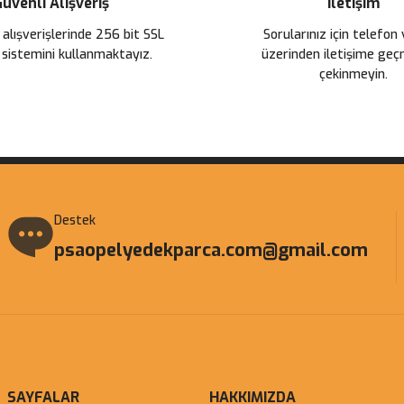
üvenli Alışveriş
İletişim
 alışverişlerinde 256 bit SSL
Sorularınız için telefon
 sistemini kullanmaktayız.
üzerinden iletişime ge
çekinmeyin.
Gönder
Destek
psaopelyedekparca.com@gmail.com
SAYFALAR
HAKKIMIZDA