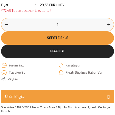
Fiyat
29,58 EUR + KDV
*177,48 TL den başlayan taksitlerle!!
SEPETE EKLE
HEMEN AL
Yorum Yaz
Karşılaştır
Tavsiye Et
Fiyatı Düşünce Haber Ver
Paylaş
Ürün Bilgisi
Opel Astra G 1998-2009 Model Yılları Arası 4 Bijonlu Abs li Araçlara Uyumlu Ön Porya
Komple.