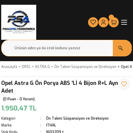
Anasayfa
OPEL
ASTRA G
Ön Takım Süspansiyon ve Direksiyon
Opel As
Opel Astra G Ön Porya ABS 'Lİ 4 Bijon R+L Aynı
Adet
(0 Puan - 0 Yorum)
1.950,47 TL
Kategori
Ön Takım Süspansiyon ve Direksiyon
Marka
İTHAL
Stok Kodu
1603209 t