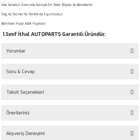
Abs Sensörü Üzerinde Komple Ön Teker Bilyası ile Beraberdir.
Sağ ve Sol Her İki Tarafa da Uyumludur.
Belirtilen Fiyat Adet Fiyatıdır.
1.Sınıf İthal AUTOPARTS Garantili Üründür.
Yorumlar
Soru & Cevap
Bu ürüne ilk yorumu siz yapın!
Taksit Seçenekleri
Yorum Yaz
Ürün hakkında henüz soru sorulmamış.
Önerileriniz
Soru Sor
Bu ürünün fiyat bilgisi, resim, ürün açıklamalarında ve diğer konularda
yetersiz gördüğünüz noktaları öneri formunu kullanarak tarafımıza
Alışveriş Deneyimi
iletebilirsiniz.