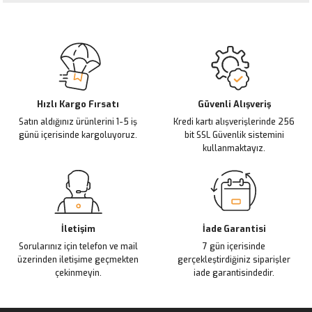
Görüş ve önerileriniz için teşekkür ederiz.
Sitemize ilk yorumu siz yapın!
Ürün resmi kalitesiz, bozuk veya görüntülenemiyor.
Ürün açıklamasında eksik bilgiler bulunuyor.
Deneyimini Paylaş
Ürün bilgilerinde hatalar bulunuyor.
Ürün fiyatı diğer sitelerden daha pahalı.
Hızlı Kargo Fırsatı
Güvenli Alışveriş
Satın aldığınız ürünlerini 1-5 iş
Kredi kartı alışverişlerinde 256
Bu ürüne benzer farklı alternatifler olmalı.
günü içerisinde kargoluyoruz.
bit SSL Güvenlik sistemini
kullanmaktayız.
Gönder
İletişim
İade Garantisi
Sorularınız için telefon ve mail
7 gün içerisinde
üzerinden iletişime geçmekten
gerçekleştirdiğiniz siparişler
çekinmeyin.
iade garantisindedir.