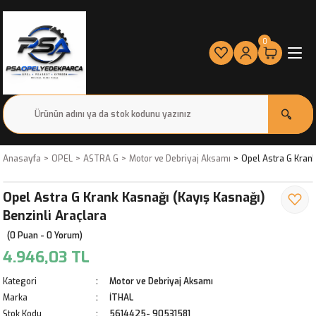
0
Anasayfa
OPEL
ASTRA G
Motor ve Debriyaj Aksamı
Opel Astra G Krank
Opel Astra G Krank Kasnağı (Kayış Kasnağı)
Benzinli Araçlara
(0 Puan - 0 Yorum)
4.946,03 TL
Kategori
Motor ve Debriyaj Aksamı
Marka
İTHAL
Stok Kodu
5614425- 90531581