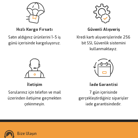
Sitemize ilk yorumu siz yapın!
Ürün resmi kalitesiz, bozuk veya görüntülenemiyor.
Ürün açıklamasında eksik bilgiler bulunuyor.
Deneyimini Paylaş
Ürün bilgilerinde hatalar bulunuyor.
Ürün fiyatı diğer sitelerden daha pahalı.
Hızlı Kargo Fırsatı
Güvenli Alışveriş
Satın aldığınız ürünlerini 1-5 iş
Kredi kartı alışverişlerinde 256
Bu ürüne benzer farklı alternatifler olmalı.
günü içerisinde kargoluyoruz.
bit SSL Güvenlik sistemini
kullanmaktayız.
Gönder
İletişim
İade Garantisi
Sorularınız için telefon ve mail
7 gün içerisinde
üzerinden iletişime geçmekten
gerçekleştirdiğiniz siparişler
çekinmeyin.
iade garantisindedir.
Bize Ulaşın