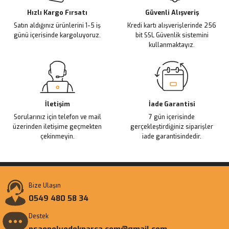
Ürün fiyatı diğer sitelerden daha pahalı.
Hızlı Kargo Fırsatı
Güvenli Alışveriş
Satın aldığınız ürünlerini 1-5 iş
Kredi kartı alışverişlerinde 256
Bu ürüne benzer farklı alternatifler olmalı.
günü içerisinde kargoluyoruz.
bit SSL Güvenlik sistemini
kullanmaktayız.
Gönder
İletişim
İade Garantisi
Sorularınız için telefon ve mail
7 gün içerisinde
üzerinden iletişime geçmekten
gerçekleştirdiğiniz siparişler
çekinmeyin.
iade garantisindedir.
Bize Ulaşın
0549 480 58 34
Destek