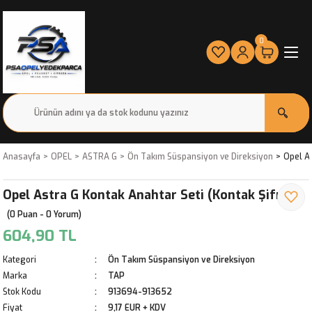
0
Anasayfa
OPEL
ASTRA G
Ön Takım Süspansiyon ve Direksiyon
Opel As
Opel Astra G Kontak Anahtar Seti (Kontak Şifresi)
(0 Puan - 0 Yorum)
604,90 TL
Kategori
Ön Takım Süspansiyon ve Direksiyon
Marka
TAP
Stok Kodu
913694-913652
Fiyat
9,17 EUR + KDV