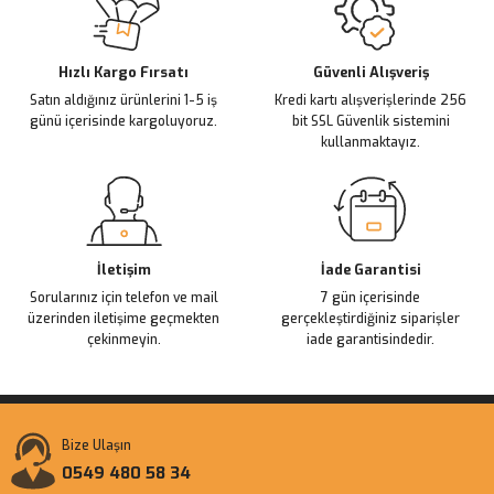
Ürün açıklamasında eksik bilgiler bulunuyor.
Deneyimini Paylaş
Ürün bilgilerinde hatalar bulunuyor.
Ürün fiyatı diğer sitelerden daha pahalı.
Hızlı Kargo Fırsatı
Güvenli Alışveriş
Satın aldığınız ürünlerini 1-5 iş
Kredi kartı alışverişlerinde 256
Bu ürüne benzer farklı alternatifler olmalı.
günü içerisinde kargoluyoruz.
bit SSL Güvenlik sistemini
kullanmaktayız.
Gönder
İletişim
İade Garantisi
Sorularınız için telefon ve mail
7 gün içerisinde
üzerinden iletişime geçmekten
gerçekleştirdiğiniz siparişler
çekinmeyin.
iade garantisindedir.
Bize Ulaşın
0549 480 58 34