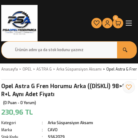
0
Anasayfa
OPEL
ASTRA G
Arka Süspansiyon Aksamı
Opel Astra G Fren
Opel Astra G Fren Horumu Arka ((DİSKLİ) 98>09
R+L Aynı Adet Fiyatı
(0 Puan - 0 Yorum)
230,96 TL
Kategori
Arka Süspansiyon Aksamı
Marka
CAVO
Stok Kodu
5562079