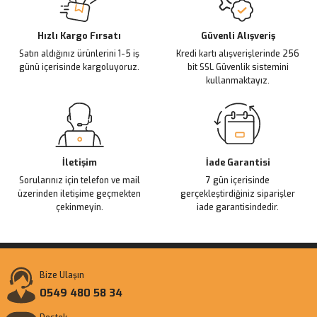
Deneyimini Paylaş
Ürün bilgilerinde hatalar bulunuyor.
Ürün fiyatı diğer sitelerden daha pahalı.
Hızlı Kargo Fırsatı
Güvenli Alışveriş
Satın aldığınız ürünlerini 1-5 iş
Kredi kartı alışverişlerinde 256
Bu ürüne benzer farklı alternatifler olmalı.
günü içerisinde kargoluyoruz.
bit SSL Güvenlik sistemini
kullanmaktayız.
Gönder
İletişim
İade Garantisi
Sorularınız için telefon ve mail
7 gün içerisinde
üzerinden iletişime geçmekten
gerçekleştirdiğiniz siparişler
çekinmeyin.
iade garantisindedir.
Bize Ulaşın
0549 480 58 34