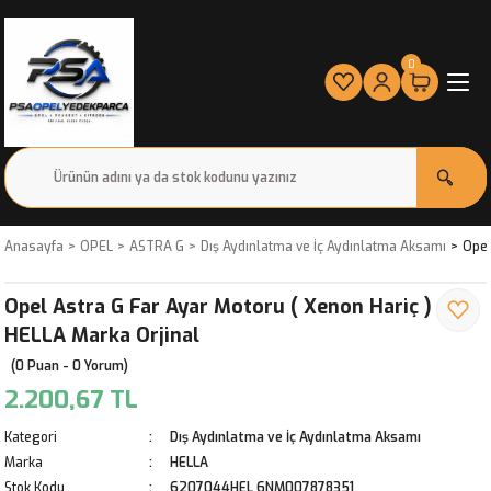
0
Anasayfa
OPEL
ASTRA G
Dış Aydınlatma ve İç Aydınlatma Aksamı
Opel
Opel Astra G Far Ayar Motoru ( Xenon Hariç )
HELLA Marka Orjinal
(0 Puan - 0 Yorum)
2.200,67 TL
Kategori
Dış Aydınlatma ve İç Aydınlatma Aksamı
Marka
HELLA
Stok Kodu
6207044HEL 6NM007878351