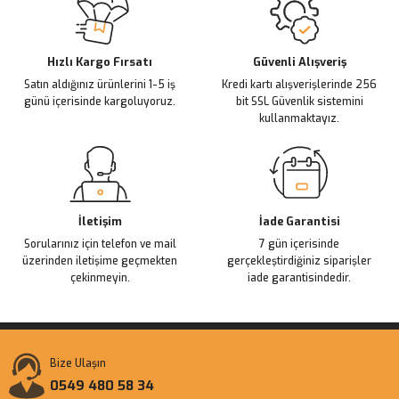
Ürün açıklamasında eksik bilgiler bulunuyor.
Deneyimini Paylaş
Ürün bilgilerinde hatalar bulunuyor.
Ürün fiyatı diğer sitelerden daha pahalı.
Hızlı Kargo Fırsatı
Güvenli Alışveriş
Satın aldığınız ürünlerini 1-5 iş
Kredi kartı alışverişlerinde 256
Bu ürüne benzer farklı alternatifler olmalı.
günü içerisinde kargoluyoruz.
bit SSL Güvenlik sistemini
kullanmaktayız.
Gönder
İletişim
İade Garantisi
Sorularınız için telefon ve mail
7 gün içerisinde
üzerinden iletişime geçmekten
gerçekleştirdiğiniz siparişler
çekinmeyin.
iade garantisindedir.
Bize Ulaşın
0549 480 58 34