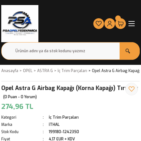
Anasayfa
OPEL
ASTRA G
İç Trim Parçaları
Opel Astra G Airbag Kapağı 
Opel Astra G Airbag Kapağı (Korna Kapağı) Tırnaklı
(0 Puan - 0 Yorum)
274,96 TL
Kategori
İç Trim Parçaları
Marka
İTHAL
Stok Kodu
199180-1242350
Fiyat
4,17 EUR + KDV