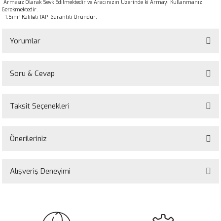
Armasız Olarak Sevk Edilmektedir ve Aracınızın Üzerinde ki Armayı Kullanmanız
Gerekmektedir.
1.Sınıf Kaliteli TAP Garantili Üründür.
Yorumlar
Soru & Cevap
Bu ürüne ilk yorumu siz yapın!
Taksit Seçenekleri
Yorum Yaz
Ürün hakkında henüz soru sorulmamış.
Önerileriniz
Soru Sor
Bu ürünün fiyat bilgisi, resim, ürün açıklamalarında ve diğer konularda
yetersiz gördüğünüz noktaları öneri formunu kullanarak tarafımıza
Alışveriş Deneyimi
iletebilirsiniz.
Görüş ve önerileriniz için teşekkür ederiz.
Sitemize ilk yorumu siz yapın!
Ürün resmi kalitesiz, bozuk veya görüntülenemiyor.